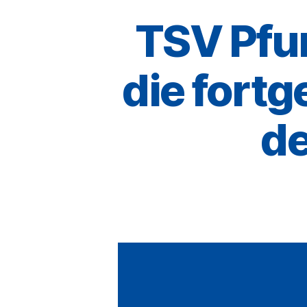
TSV Pfu
die fortg
de