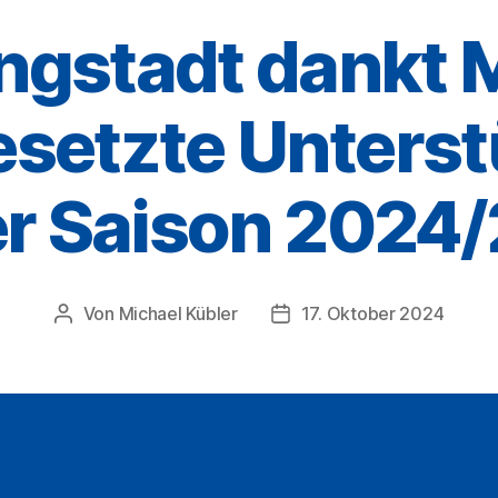
ngstadt dankt M
esetzte Unters
r Saison 2024
Von
Michael Kübler
17. Oktober 2024
Beitragsautor
Veröffentlichungsdatum