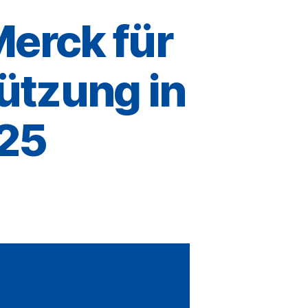
erck für
tützung in
/25