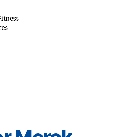
Fitness
res
r Merck