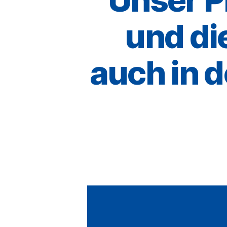
und di
auch in 