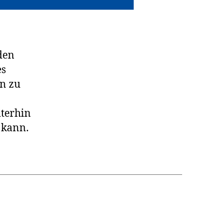
den
es
n zu
iterhin
 kann.