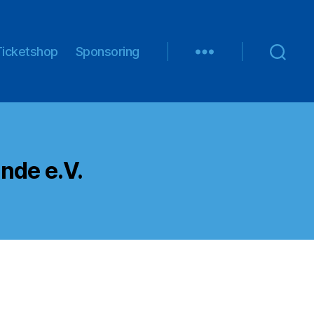
Ticketshop
Sponsoring
nde e.V.