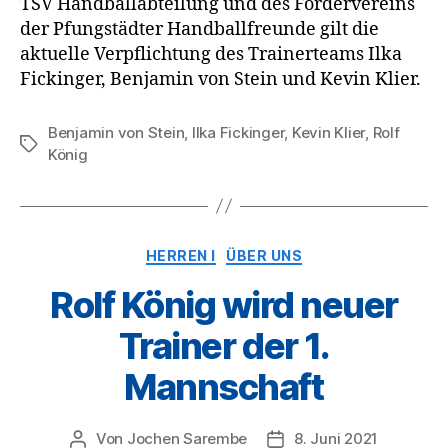
TSV Handballabteilung und des Fördervereins
der Pfungstädter Handballfreunde gilt die
aktuelle Verpflichtung des Trainerteams Ilka
Fickinger, Benjamin von Stein und Kevin Klier.
Benjamin von Stein
,
Ilka Fickinger
,
Kevin Klier
,
Rolf
Schlagwörter
König
Kategorien
HERREN I
ÜBER UNS
Rolf König wird neuer
Trainer der 1.
Mannschaft
Von
Jochen Sarembe
8. Juni 2021
Beitragsautor
Veröffentlichungsdatu