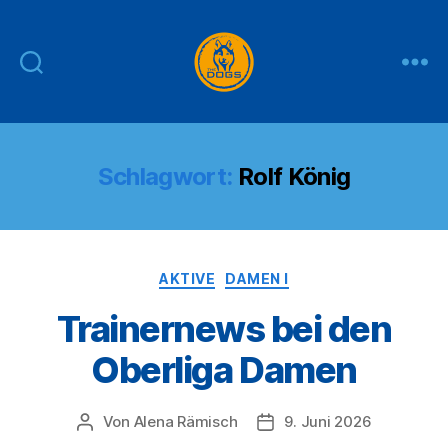
THE
DOGS
Schlagwort:
Rolf König
Kategorien
AKTIVE
DAMEN I
Trainernews bei den
Oberliga Damen
Von
Alena Rämisch
9. Juni 2026
Beitragsautor
Veröffentlichungsdatum