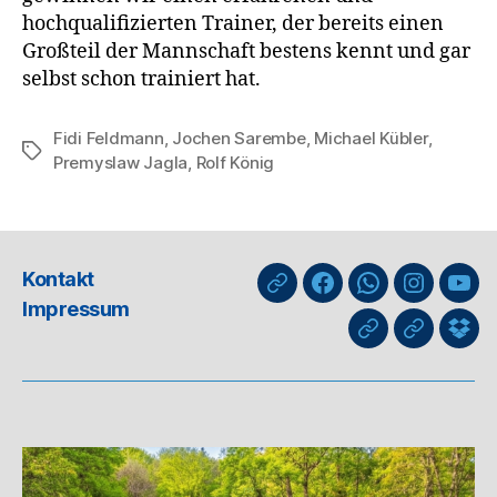
hochqualifizierten Trainer, der bereits einen
Großteil der Mannschaft bestens kennt und gar
selbst schon trainiert hat.
Fidi Feldmann
,
Jochen Sarembe
,
Michael Kübler
,
Schlagwörter
Premyslaw Jagla
,
Rolf König
Kontakt
nuLiga
Facebook
WhatsApp-
Instagra
You
Impressum
Kanal
GIPHY
Threads
Info
für
Trai