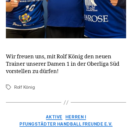
Wir freuen uns, mit Rolf König den neuen
Trainer unserer Damen 1 in der Oberliga Süd
vorstellen zu dürfen!
Rolf König
Schlagwörter
Kategorien
AKTIVE
HERREN I
PFUNGSTÄDTER HANDBALL FREUNDE E.V.