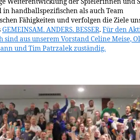
ge Weiterentwicklung der Spielerinnen und S
 in handballspezifischen als auch Team
ischen Fähigkeiten und verfolgen die Ziele un
s
GEMEINSAM. ANDERS. BESSER
.
Für den Akt
h sind aus unserem Vorstand Celine Meise, Ol
nn und Tim Patrzalek zuständig.