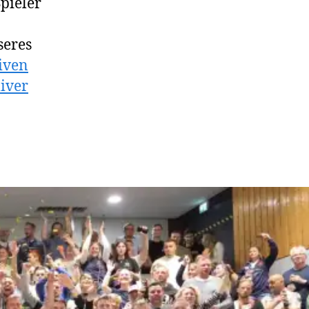
pieler
seres
iven
iver