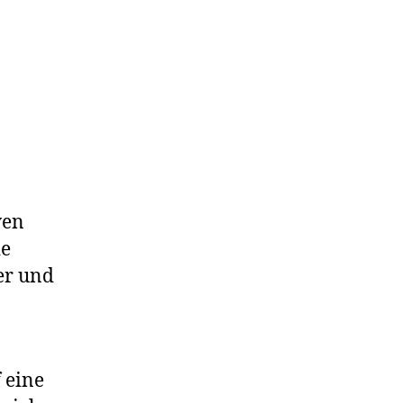
ven
ie
er und
 eine