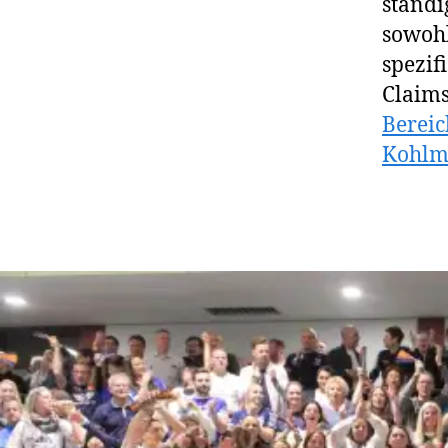
ständi
sowohl
spezif
Claim
Bereic
Kohlma