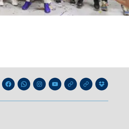
Liga
Facebook
WhatsApp-
Instagram
YouTube
GIPHY
Threads
Information
Kanal
für
Trainer