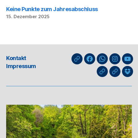
Keine Punkte zum Jahresabschluss
15. Dezember 2025
Kontakt
nuLiga
Facebook
WhatsApp-
Instagra
You
Impressum
Kanal
GIPHY
Threads
Info
für
Trai