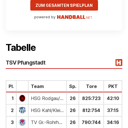
ZUM GESAMTEN SPIELPLAN
powered by
Tabelle
TSV Pfungstadt
Pl.
Team
Sp.
Tore
PKT
1
HSG Rodgau/N.-Roden II
26
825
:
723
42:10
2
HSG Kahl/Kleinostheim
26
812
:
754
37:15
3
TV Gr.-Rohrheim
26
790
:
744
34:16