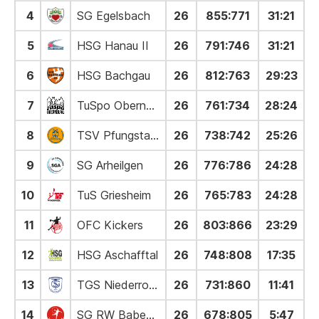
4
SG Egelsbach
26
855
:
771
31:21
5
HSG Hanau II
26
791
:
746
31:21
6
HSG Bachgau
26
812
:
763
29:23
7
TuSpo Obernburg II
26
761
:
734
28:24
8
TSV Pfungstadt
26
738
:
742
25:26
9
SG Arheilgen
26
776
:
786
24:28
10
TuS Griesheim
26
765
:
783
24:28
11
OFC Kickers
26
803
:
866
23:29
12
HSG Aschafftal
26
748
:
808
17:35
13
TGS Niederrodenbach
26
731
:
860
11:41
14
SG RW Babenhausen
26
678
:
805
5:47