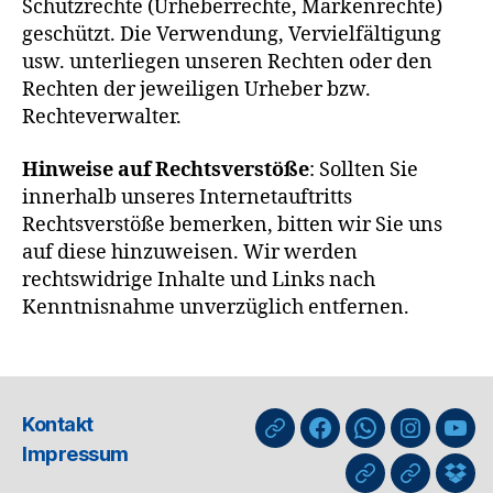
Schutzrechte (Urheberrechte, Markenrechte)
geschützt. Die Verwendung, Vervielfältigung
usw. unterliegen unseren Rechten oder den
Rechten der jeweiligen Urheber bzw.
Rechteverwalter.
Hinweise auf Rechtsverstöße
: Sollten Sie
innerhalb unseres Internetauftritts
Rechtsverstöße bemerken, bitten wir Sie uns
auf diese hinzuweisen. Wir werden
rechtswidrige Inhalte und Links nach
Kenntnisnahme unverzüglich entfernen.
Kontakt
nuLiga
Facebook
WhatsApp-
Instagra
You
Impressum
Kanal
GIPHY
Threads
Info