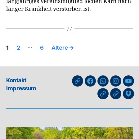
langjähriges Vereinsmitglied Jochen Karn nach
langer Krankheit verstorben ist.
Seitennummerierung
…
1
2
6
Ältere
→
der
Beiträge
Kontakt
nuLiga
Facebook
WhatsApp-
Instagra
You
Impressum
Kanal
GIPHY
Threads
Info
für
Trai