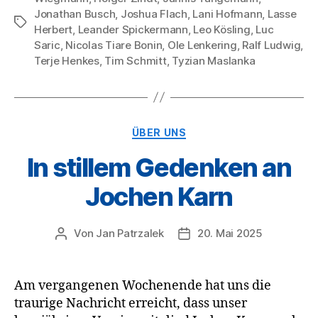
Jonathan Busch
,
Joshua Flach
,
Lani Hofmann
,
Lasse
Schlagwörter
Herbert
,
Leander Spickermann
,
Leo Kösling
,
Luc
Saric
,
Nicolas Tiare Bonin
,
Ole Lenkering
,
Ralf Ludwig
,
Terje Henkes
,
Tim Schmitt
,
Tyzian Maslanka
Kategorien
ÜBER UNS
In stillem Gedenken an
Jochen Karn
Von
Jan Patrzalek
20. Mai 2025
Beitragsautor
Veröffentlichungsdatum
Am vergangenen Wochenende hat uns die
traurige Nachricht erreicht, dass unser