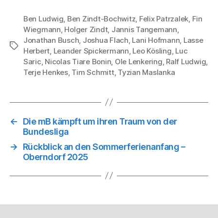
Ben Ludwig
,
Ben Zindt-Bochwitz
,
Felix Patrzalek
,
Fin
Wiegmann
,
Holger Zindt
,
Jannis Tangemann
,
Jonathan Busch
,
Joshua Flach
,
Lani Hofmann
,
Lasse
Schlagwörter
Herbert
,
Leander Spickermann
,
Leo Kösling
,
Luc
Saric
,
Nicolas Tiare Bonin
,
Ole Lenkering
,
Ralf Ludwig
,
Terje Henkes
,
Tim Schmitt
,
Tyzian Maslanka
←
Die mB kämpft um ihren Traum von der
Bundesliga
→
Rückblick an den Sommerferienanfang –
Oberndorf 2025