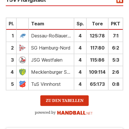
Pl.
Team
Sp.
Tore
PKT
1
Dessau-Roßlauer Handballverein 06
4
125
:
78
7:1
2
SG Hamburg-Nord
4
117
:
80
6:2
3
JSG Westfalen
4
115
:
86
5:3
4
Mecklenburger Stiere Schwerin
4
109
:
114
2:6
5
TuS Vinnhorst
4
65
:
173
0:8
ZU DEN TABELLEN
powered by