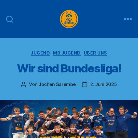
THE
DOGS
Kategorien
JUGEND
MB JUGEND
ÜBER UNS
Wir sind Bundesliga!
Von
Jochen Sarembe
2. Juni 2025
Beitragsautor
Veröffentlichungsdatum