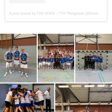
A post shared by THE DOGS – TSV Pfungstadt (@thedogstsvhandball)