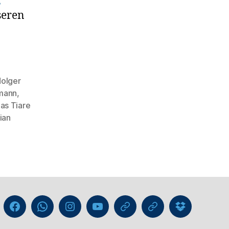
seren
olger
mann
,
las Tiare
ian
Liga
Facebook
WhatsApp-
Instagram
YouTube
GIPHY
Threads
Information
Kanal
für