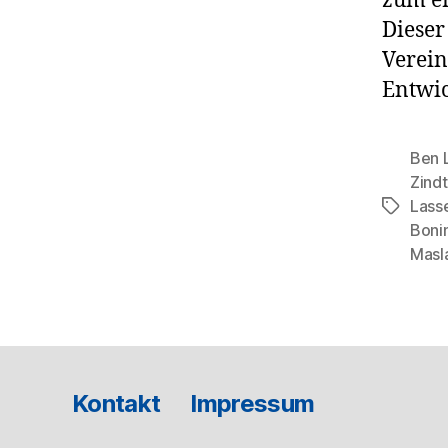
zum er
Dieser
Verein
Entwic
Ben 
Zindt
Lass
Schlagwö
Boni
Masl
Kontakt
Impressum