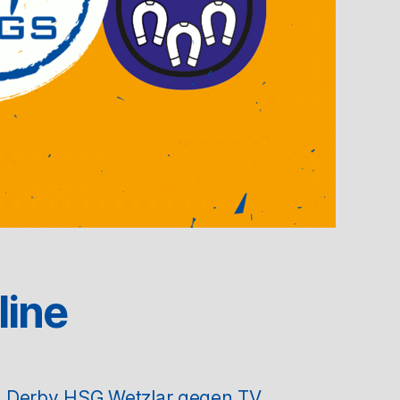
line
m Derby HSG Wetzlar gegen TV