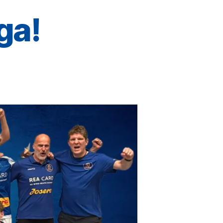
ga!
um