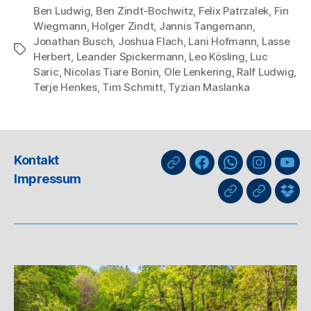
Ben Ludwig
,
Ben Zindt-Bochwitz
,
Felix Patrzalek
,
Fin
Wiegmann
,
Holger Zindt
,
Jannis Tangemann
,
Jonathan Busch
,
Joshua Flach
,
Lani Hofmann
,
Lasse
Schlagwörter
Herbert
,
Leander Spickermann
,
Leo Kösling
,
Luc
Saric
,
Nicolas Tiare Bonin
,
Ole Lenkering
,
Ralf Ludwig
,
Terje Henkes
,
Tim Schmitt
,
Tyzian Maslanka
Kontakt
nuLiga
Facebook
WhatsApp-
Instagra
You
Impressum
Kanal
GIPHY
Threads
Info
für
Trai