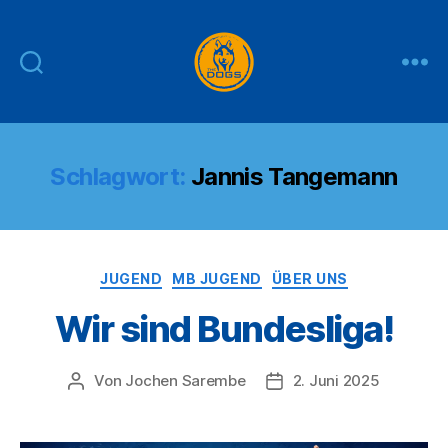
THE
DOGS
Schlagwort:
Jannis Tangemann
Kategorien
JUGEND
MB JUGEND
ÜBER UNS
Wir sind Bundesliga!
Von
Jochen Sarembe
2. Juni 2025
Beitragsautor
Veröffentlichungsdatum