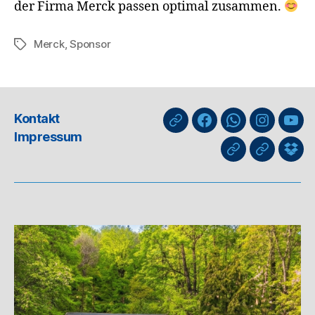
der Firma Merck passen optimal zusammen.
Merck
,
Sponsor
Schlagwörter
Kontakt
nuLiga
Facebook
WhatsApp-
Instagra
You
Impressum
Kanal
GIPHY
Threads
Info
für
Trai