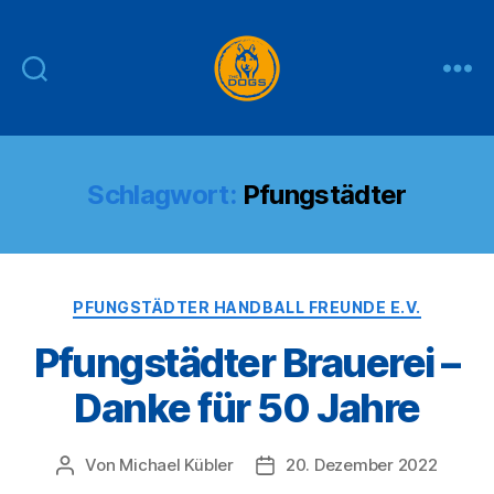
THE
DOGS
Schlagwort:
Pfungstädter
Kategorien
PFUNGSTÄDTER HANDBALL FREUNDE E.V.
Pfungstädter Brauerei –
Danke für 50 Jahre
Von
Michael Kübler
20. Dezember 2022
Beitragsautor
Veröffentlichungsdatum