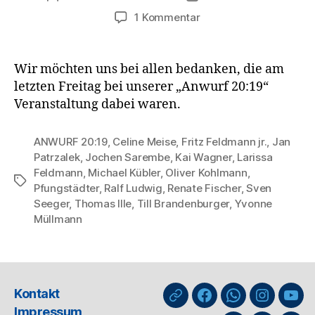
zu
1 Kommentar
Anwurf
20:19
–
Wir möchten uns bei allen bedanken, die am
Ein
letzten Freitag bei unserer „Anwurf 20:19“
großes
Veranstaltung dabei waren.
Dankeschön
an
Euch
ANWURF 20:19
,
Celine Meise
,
Fritz Feldmann jr.
,
Jan
Patrzalek
,
Jochen Sarembe
,
Kai Wagner
,
Larissa
Feldmann
,
Michael Kübler
,
Oliver Kohlmann
,
Schlagwörter
Pfungstädter
,
Ralf Ludwig
,
Renate Fischer
,
Sven
Seeger
,
Thomas Ille
,
Till Brandenburger
,
Yvonne
Müllmann
Kontakt
nuLiga
Facebook
WhatsApp-
Instagra
You
Impressum