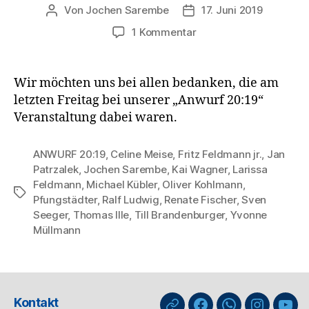
Von
Jochen Sarembe
17. Juni 2019
Beitragsautor
Veröffentlichungsdatum
zu
1 Kommentar
Anwurf
20:19
–
Wir möchten uns bei allen bedanken, die am
Ein
letzten Freitag bei unserer „Anwurf 20:19“
großes
Veranstaltung dabei waren.
Dankeschön
an
Euch
ANWURF 20:19
,
Celine Meise
,
Fritz Feldmann jr.
,
Jan
Patrzalek
,
Jochen Sarembe
,
Kai Wagner
,
Larissa
Feldmann
,
Michael Kübler
,
Oliver Kohlmann
,
Schlagwörter
Pfungstädter
,
Ralf Ludwig
,
Renate Fischer
,
Sven
Seeger
,
Thomas Ille
,
Till Brandenburger
,
Yvonne
Müllmann
Kontakt