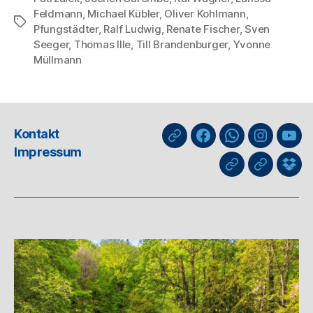
Feldmann
,
Michael Kübler
,
Oliver Kohlmann
,
Schlagwörter
Pfungstädter
,
Ralf Ludwig
,
Renate Fischer
,
Sven
Seeger
,
Thomas Ille
,
Till Brandenburger
,
Yvonne
Müllmann
Kontakt
nuLiga
Facebook
WhatsApp-
Instagra
You
Impressum
Kanal
GIPHY
Threads
Info
für
Trai