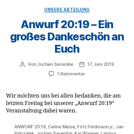
Kategorien
UNSERE ABTEILUNG
Anwurf 20:19 – Ein
großes Dankeschön an
Euch
Von
Jochen Sarembe
17. Juni 2019
Beitragsautor
Veröffentlichungsdatum
zu
1 Kommentar
Anwurf
20:19
–
Wir möchten uns bei allen bedanken, die am
Ein
letzten Freitag bei unserer „Anwurf 20:19“
großes
Veranstaltung dabei waren.
Dankeschön
an
Euch
ANWURF 20:19
,
Celine Meise
,
Fritz Feldmann jr.
,
Jan
Patrzalek
,
Jochen Sarembe
,
Kai Wagner
,
Larissa