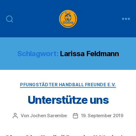
THE
DOGS
Schlagwort:
Larissa Feldmann
Kategorien
PFUNGSTÄDTER HANDBALL FREUNDE E.V.
Unterstütze uns
Von
Jochen Sarembe
19. September 2019
Beitragsautor
Veröffentlichungsdatum