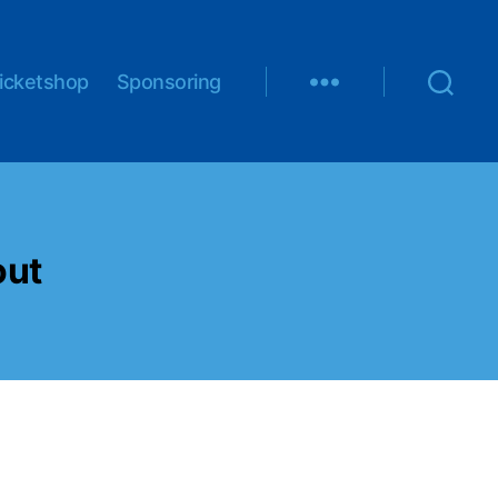
icketshop
Sponsoring
out