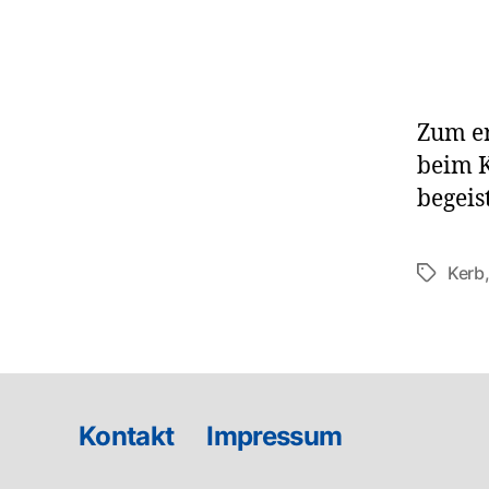
Zum e
beim K
begeis
Kerb
Schlagwö
Kontakt
Impressum