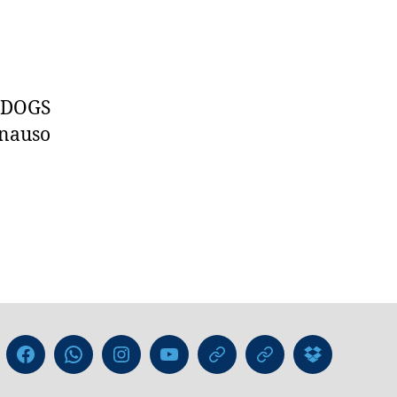
E DOGS
enauso
Liga
Facebook
WhatsApp-
Instagram
YouTube
GIPHY
Threads
Informatio
Kanal
für