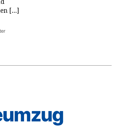
nd
den […]
ter
eumzug