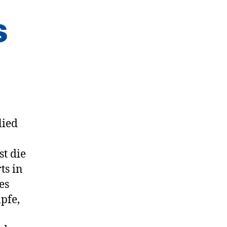
s
lied
st die
ts in
es
pfe,