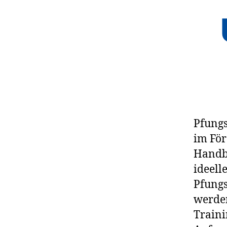
Pfungs
im För
Handba
ideell
Pfungs
werden
Traini