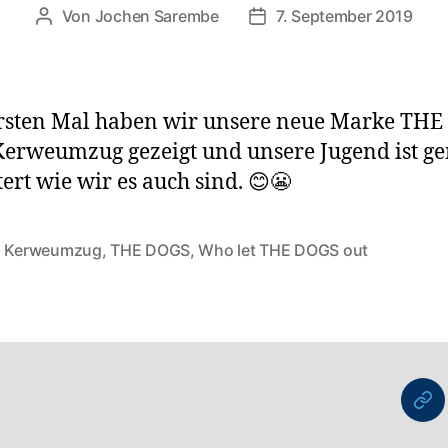
Von
Jochen Sarembe
7. September 2019
Beitragsautor
Veröffentlichungsdatum
rsten Mal haben wir unsere neue Marke TH
erweumzug gezeigt und unsere Jugend ist g
tert wie wir es auch sind. 😊😬
,
Kerweumzug
,
THE DOGS
,
Who let THE DOGS out
rter
nu