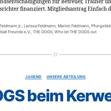
dsentschädigungen für Betreuer, Trainer u
srichter finanziert. Mitgliedsantrag Einfach 
 Feldmann jr.
,
Larissa Feldmann
,
Marion Feldmann
,
Pfungstäd
rter
ball Freunde e.V.
,
THE DOGS
,
Who let THE DOGS out
Kategorien
JUGEND
UNSERE ABTEILUNG
OGS beim Kerw