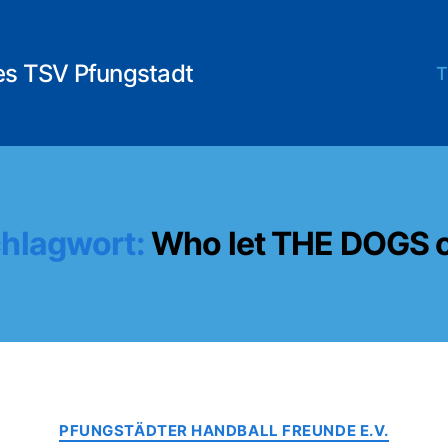
es TSV Pfungstadt
T
hlagwort:
Who let THE DOGS 
Kategorien
PFUNGSTÄDTER HANDBALL FREUNDE E.V.