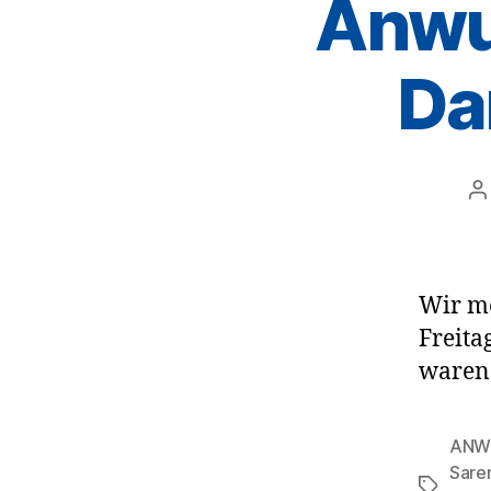
Anwur
Da
B
Wir mö
Freita
waren
ANWU
Sar
Schlagwö