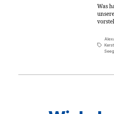
Was ha
unsere
vorste
Alex
Kerst
Schlagwö
Seeg