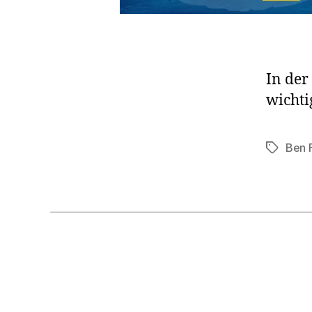
In der
wichti
Ben 
Schlagwö