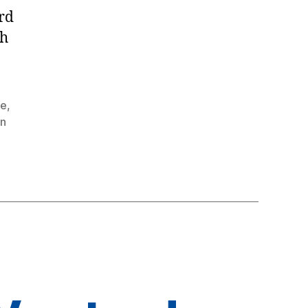
rd
ch
be
,
n