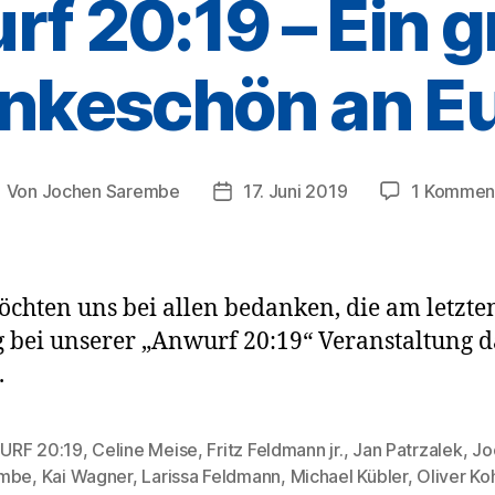
f 20:19 – Ein 
nkeschön an E
Von
Jochen Sarembe
17. Juni 2019
1 Kommen
eitragsautor
Veröffentlichungsdatum
chten uns bei allen bedanken, die am letzte
g bei unserer „Anwurf 20:19“ Veranstaltung d
.
RF 20:19
,
Celine Meise
,
Fritz Feldmann jr.
,
Jan Patrzalek
,
Jo
embe
,
Kai Wagner
,
Larissa Feldmann
,
Michael Kübler
,
Oliver K
rter