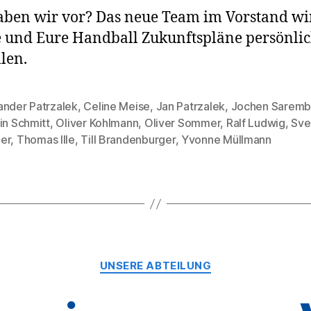
ben wir vor? Das neue Team im Vorstand wi
 und Eure Handball Zukunftspläne persönli
llen.
ander Patrzalek
,
Celine Meise
,
Jan Patrzalek
,
Jochen Sarem
in Schmitt
,
Oliver Kohlmann
,
Oliver Sommer
,
Ralf Ludwig
,
Sve
rter
er
,
Thomas Ille
,
Till Brandenburger
,
Yvonne Müllmann
Kategorien
UNSERE ABTEILUNG