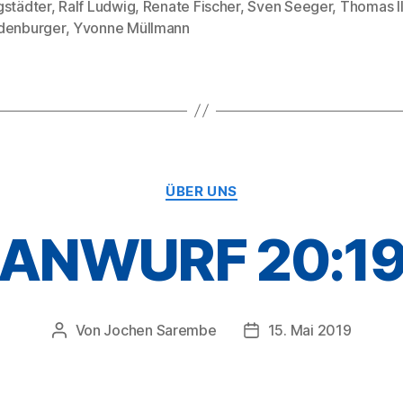
gstädter
,
Ralf Ludwig
,
Renate Fischer
,
Sven Seeger
,
Thomas Il
denburger
,
Yvonne Müllmann
Kategorien
ÜBER UNS
ANWURF 20:1
Von
Jochen Sarembe
15. Mai 2019
Beitragsautor
Veröffentlichungsdatu