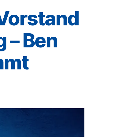
 Vorstand
g – Ben
mmt