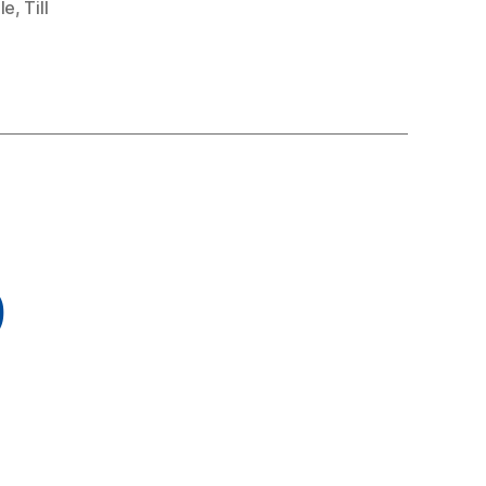
le
,
Till
9
m