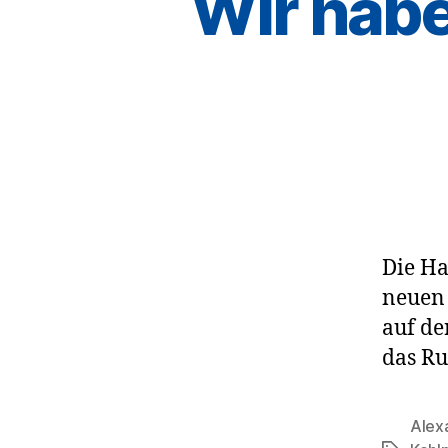
Wir habe
Die Ha
neuen 
auf d
das Ru
Alex