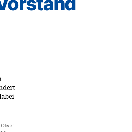
 Vorstand
m
n
ndert
dabei
,
Oliver