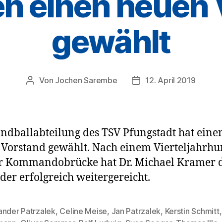
n einen neuen
gewählt
Von
Jochen Sarembe
12. April 2019
Beitragsautor
Veröffentlichungsdatu
ndballabteilung des TSV Pfungstadt hat eine
Vorstand gewählt. Nach einem Vierteljahrhu
er Kommandobrücke hat Dr. Michael Kramer 
der erfolgreich weitergereicht.
ander Patrzalek
,
Celine Meise
,
Jan Patrzalek
,
Kerstin Schmitt