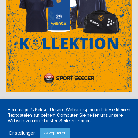
Bei uns gibt’s Kekse. Unsere Website speichert diese kleinen
Textdateien auf deinem Computer. Sie helfen uns unsere
Website von ihrer besten Seite zu zeigen.
© 2026
#thedogstsvhandball
/ Made
Nach oben
↑
♥
Einstellungen
Akzeptieren
with
in Pfungstadt.