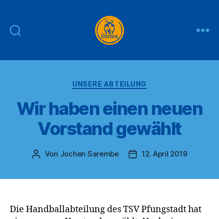
THE
DOGS
Kategorien
UNSERE ABTEILUNG
Wir haben einen neuen
Vorstand gewählt
Von
Jochen Sarembe
12. April 2019
Beitragsautor
Veröffentlichungsdatum
Die Handballabteilung des TSV Pfungstadt hat