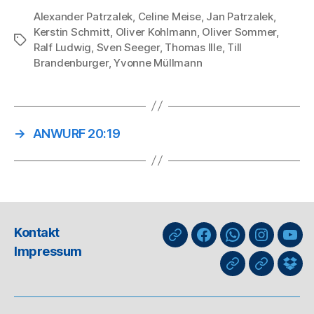
Alexander Patrzalek
,
Celine Meise
,
Jan Patrzalek
,
Kerstin Schmitt
,
Oliver Kohlmann
,
Oliver Sommer
,
Schlagwörter
Ralf Ludwig
,
Sven Seeger
,
Thomas Ille
,
Till
Brandenburger
,
Yvonne Müllmann
→
ANWURF 20:19
Kontakt
nuLiga
Facebook
WhatsApp-
Instagra
You
Impressum
Kanal
GIPHY
Threads
Info
für
Trai