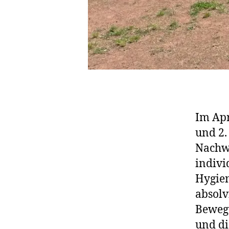
Im Apr
und 2
Nachwu
indivi
Hygien
absolv
Bewegu
und di