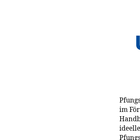
Pfungs
im För
Handba
ideell
Pfungs