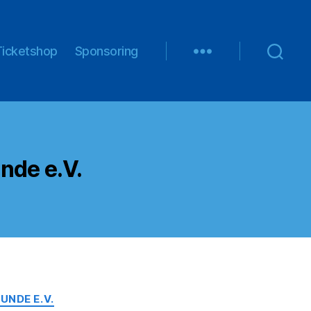
Ticketshop
Sponsoring
nde e.V.
NDE E.V.