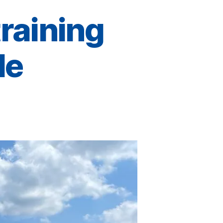
raining
le