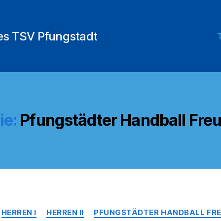
des TSV Pfungstadt
ie:
Pfungstädter Handball Freu
Kategorien
HERREN I
HERREN II
PFUNGSTÄDTER HANDBALL FREU