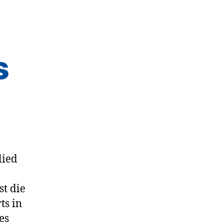
s
lied
st die
ts in
es