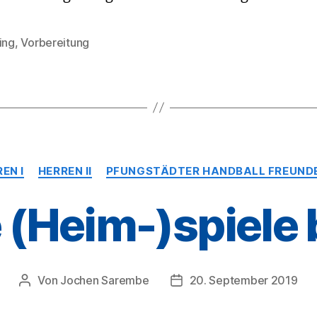
ing
,
Vorbereitung
rter
Kategorien
EN I
HERREN II
PFUNGSTÄDTER HANDBALL FREUNDE 
e (Heim-)spiele
Von
Jochen Sarembe
20. September 2019
Beitragsautor
Veröffentlichungsdatum