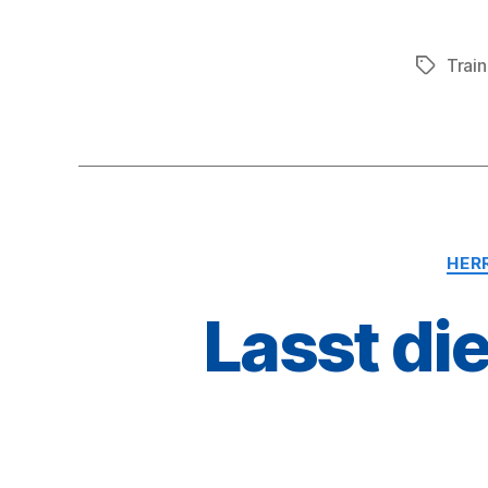
Train
Schlagwö
HERR
Lasst di