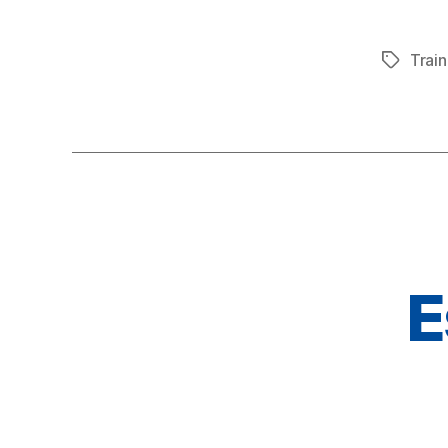
Train
Schlagwö
E