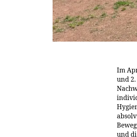
Im Apr
und 2
Nachwu
indivi
Hygien
absolv
Bewegu
und di