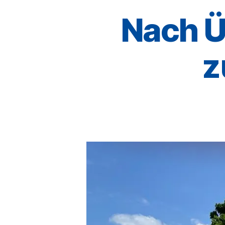
Nach Ü
z