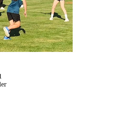
d
der