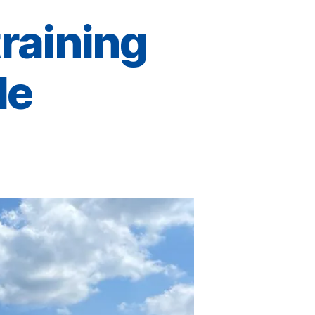
raining
le