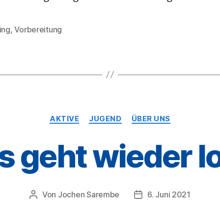
ing
,
Vorbereitung
rter
Kategorien
AKTIVE
JUGEND
ÜBER UNS
s geht wieder l
Von
Jochen Sarembe
6. Juni 2021
Beitragsautor
Veröffentlichungsdat