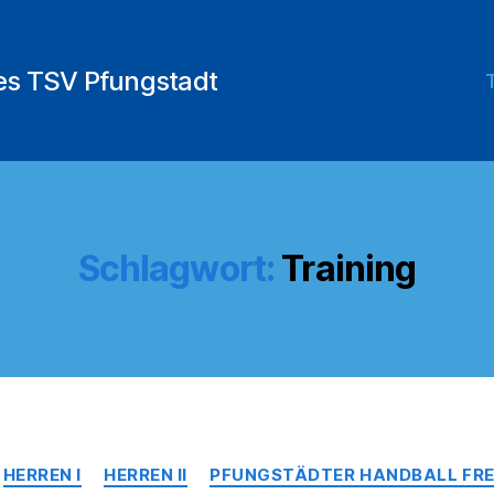
des TSV Pfungstadt
Schlagwort:
Training
Kategorien
HERREN I
HERREN II
PFUNGSTÄDTER HANDBALL FREU