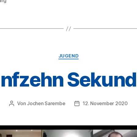
ing
rter
Kategorien
JUGEND
nfzehn Sekun
Von
Jochen Sarembe
12. November 2020
Beitragsautor
Veröffentlichungsdatum