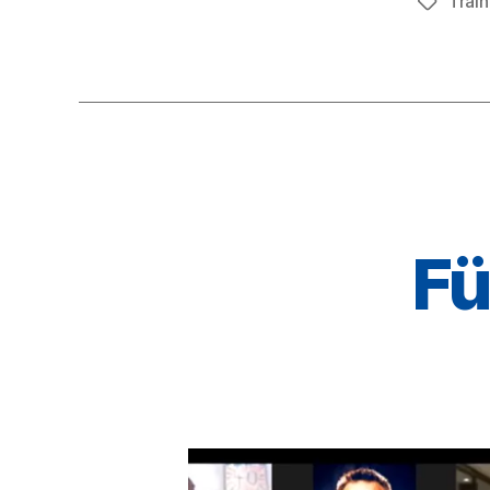
Train
Schlagwö
Fü