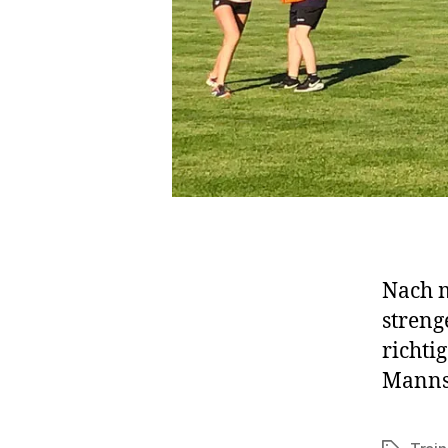
Nach 
streng
richti
Mannsc