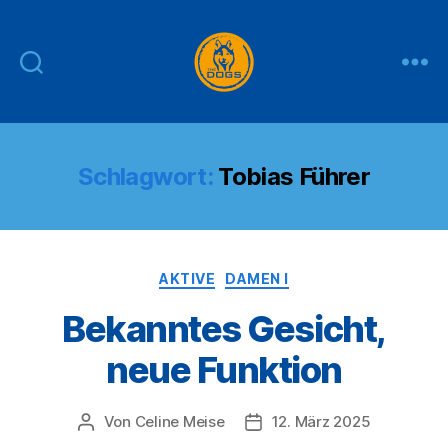
THE
DOGS
Schlagwort:
Tobias Führer
Kategorien
AKTIVE
DAMEN I
Bekanntes Gesicht,
neue Funktion
Von
Celine Meise
12. März 2025
Beitragsautor
Veröffentlichungsdatum