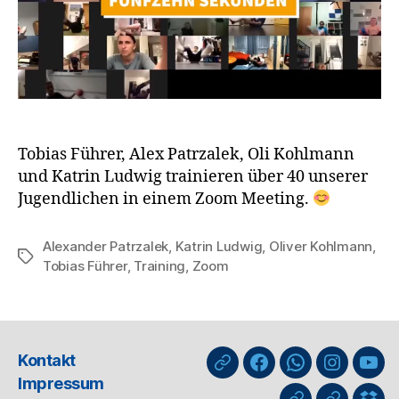
Tobias Führer, Alex Patrzalek, Oli Kohlmann
und Katrin Ludwig trainieren über 40 unserer
Jugendlichen in einem Zoom Meeting.
Alexander Patrzalek
,
Katrin Ludwig
,
Oliver Kohlmann
,
Schlagwörter
Tobias Führer
,
Training
,
Zoom
Kontakt
nuLiga
Facebook
WhatsApp-
Instagra
You
Impressum
Kanal