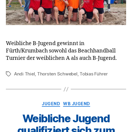
Weibliche B-Jugend gewinnt in
Fürth/Krumbach sowohl das Beachhandball
Turnier der weiblichen A als auch B-Jugend.
Andi Thiel
,
Thorsten Schwebel
,
Tobias Führer
Schlagwörter
Kategorien
JUGEND
WB JUGEND
Weibliche Jugend
qualifiziert sich zum