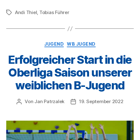
Andi Thiel
,
Tobias Führer
Schlagwörter
Kategorien
JUGEND
WB JUGEND
Erfolgreicher Start in die
Oberliga Saison unserer
weiblichen B-Jugend
Von
Jan Patrzalek
19. September 2022
Beitragsautor
Veröffentlichungsdatum