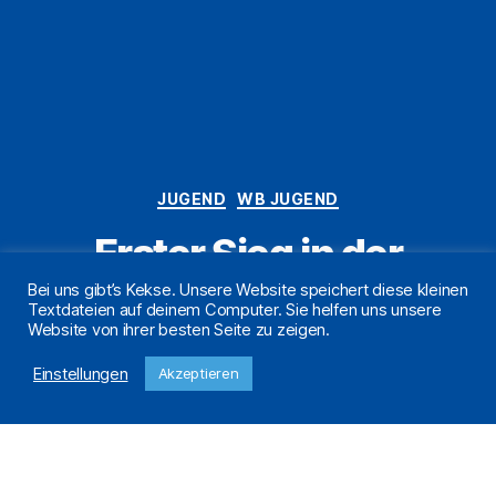
Kategorien
JUGEND
WB JUGEND
Erster Sieg in der
Oberliga-Qualifikation
Bei uns gibt’s Kekse. Unsere Website speichert diese kleinen
Textdateien auf deinem Computer. Sie helfen uns unsere
Website von ihrer besten Seite zu zeigen.
Von
Jochen Sarembe
15. Mai 2022
Beitragsautor
Veröffentlichungsdatum
Einstellungen
Akzeptieren
Unsere weibliche B-Jugend geht in der Saison