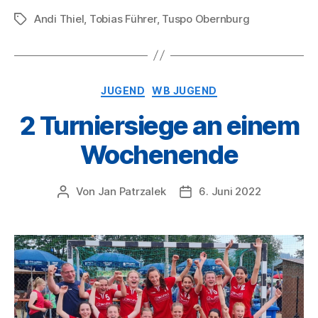
Andi Thiel
,
Tobias Führer
,
Tuspo Obernburg
Schlagwörter
Kategorien
JUGEND
WB JUGEND
2 Turniersiege an einem
Wochenende
Von
Jan Patrzalek
6. Juni 2022
Beitragsautor
Veröffentlichungsdatum