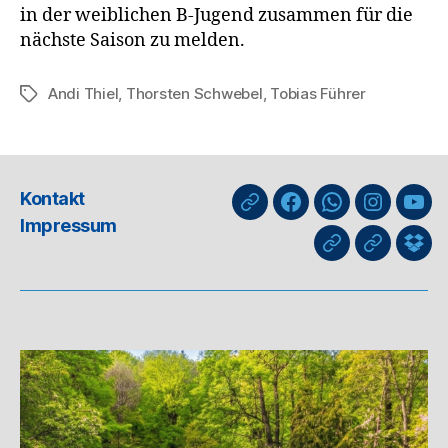
in der weiblichen B-Jugend zusammen für die
nächste Saison zu melden.
Andi Thiel
,
Thorsten Schwebel
,
Tobias Führer
Schlagwörter
Kontakt
nuLiga
Facebook
WhatsApp-
Instagra
You
Impressum
Kanal
GIPHY
Threads
Info
für
Trai