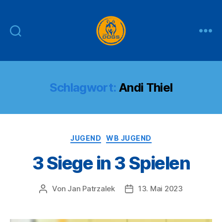
THE
DOGS
Schlagwort:
Andi Thiel
Kategorien
JUGEND
WB JUGEND
3 Siege in 3 Spielen
Von
Jan Patrzalek
13. Mai 2023
Beitragsautor
Veröffentlichungsdatum