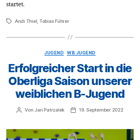
startet.
Andi Thiel
,
Tobias Führer
Schlagwörter
Kategorien
JUGEND
WB JUGEND
Erfolgreicher Start in die
Oberliga Saison unserer
weiblichen B-Jugend
Von
Jan Patrzalek
19. September 2022
Beitragsautor
Veröffentlichungsdatum