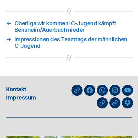
←
Oberliga wir kommen! C-Jugend kämpft
Bensheim/Auerbach nieder
→
Impressionen des Teamtags der männlichen
C-Jugend
Kontakt
nuLiga
Facebook
WhatsApp-
Instagra
You
Impressum
Kanal
GIPHY
Threads
Info
für
Trai