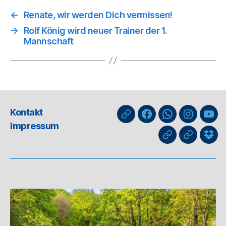
←
Renate, wir werden Dich vermissen!
→
Rolf König wird neuer Trainer der 1.
Mannschaft
Kontakt
nuLiga
Facebook
WhatsApp-
Instagra
You
Impressum
Kanal
GIPHY
Threads
Info
für
Trai