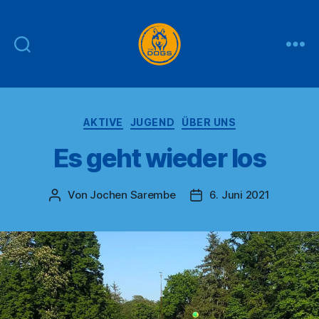
THE
DOGS
Kategorien
AKTIVE
JUGEND
ÜBER UNS
Es geht wieder los
Von
Jochen Sarembe
6. Juni 2021
Beitragsautor
Veröffentlichungsdatu