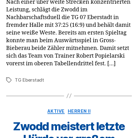
Nach einer über weite Strecken konzentrierten
Leistung, schlägt die Zwodd im
Nachbarschaftsduell die TG 07 Eberstadt in
fremder Halle mit 37:25 (16:9) und behält damit
seine weiße Weste. Bereits am ersten Spieltag
konnte man beim Auswärtsspiel in Gross-
Bieberau beide Zähler mitnehmen. Damit setzt
sich das Team von Trainer Robert Popielarski
vorerst im oberen Tabellendrittel fest. […]
TG Eberstadt
Schlagwörter
Kategorien
AKTIVE
HERREN II
Zwodd meistert letzte