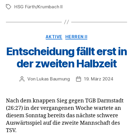
HSG Fürth/Krumbach II
Schlagwörter
Kategorien
AKTIVE
HERREN II
Entscheidung fällt erst in
der zweiten Halbzeit
Von
Lukas Baumung
19. März 2024
Beitragsautor
Veröffentlichungsdatum
Nach dem knappen Sieg gegen TGB Darmstadt
(26:27) in der vergangenen Woche wartete an
diesem Sonntag bereits das nächste schwere
Auswärtsspiel auf die zweite Mannschaft des
TSV.