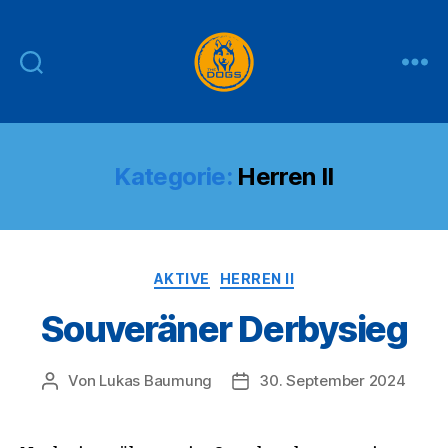
THE
DOGS
Kategorie:
Herren II
Kategorien
AKTIVE
HERREN II
Souveräner Derbysieg
Von
Lukas Baumung
30. September 2024
Beitragsautor
Veröffentlichungsdatum