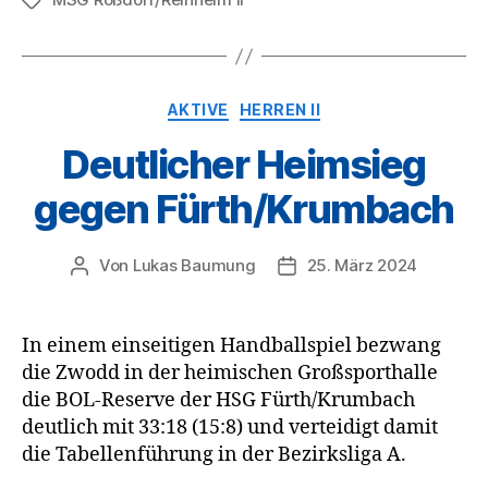
Schlagwörter
Kategorien
AKTIVE
HERREN II
Deutlicher Heimsieg
gegen Fürth/Krumbach
Von
Lukas Baumung
25. März 2024
Beitragsautor
Veröffentlichungsdatum
In einem einseitigen Handballspiel bezwang
die Zwodd in der heimischen Großsporthalle
die BOL-Reserve der HSG Fürth/Krumbach
deutlich mit 33:18 (15:8) und verteidigt damit
die Tabellenführung in der Bezirksliga A.