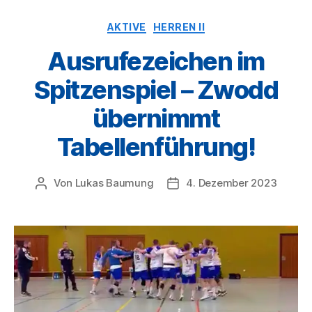
Kategorien
AKTIVE
HERREN II
Ausrufezeichen im
Spitzenspiel – Zwodd
übernimmt
Tabellenführung!
Von
Lukas Baumung
4. Dezember 2023
Beitragsautor
Veröffentlichungsdatum