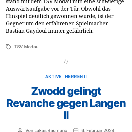
stand mit dem TSV Modau nun eine schwierige
Auswärtsaufgabe vor der Tür. Obwohl das
Hinspiel deutlich gewonnen wurde, ist der
Gegner um den erfahrenen Spielmacher
Bastian Gaydoul immer gefährlich.
TSV Modau
Schlagwörter
Kategorien
AKTIVE
HERREN II
Zwodd gelingt
Revanche gegen Langen
II
Von
Lukas Baumung
6. Februar 2024
Beitragsautor
Veröffentlichungsdatum