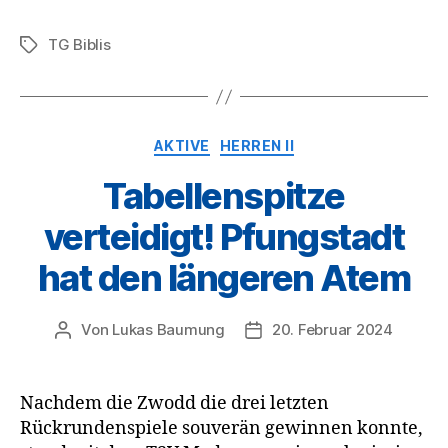
TG Biblis
Schlagwörter
Kategorien
AKTIVE
HERREN II
Tabellenspitze
verteidigt! Pfungstadt
hat den längeren Atem
Von
Lukas Baumung
20. Februar 2024
Beitragsautor
Veröffentlichungsdatum
Nachdem die Zwodd die drei letzten
Rückrundenspiele souverän gewinnen konnte,