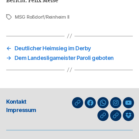
Bericht: Felix Meise
MSG Roßdorf/Reinheim II
Schlagwörter
←
Deutlicher Heimsieg im Derby
→
Dem Landesligameister Paroli geboten
Kontakt
nuLiga
Facebook
WhatsApp-
Instagra
You
Impressum
Kanal
GIPHY
Threads
Info
für
Trai