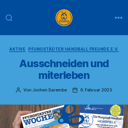
THE
DOGS
Kategorien
AKTIVE
PFUNGSTÄDTER HANDBALL FREUNDE E.V.
Ausschneiden und
miterleben
Von
Jochen Sarembe
9. Februar 2023
Beitragsautor
Veröffentlichungsdatum