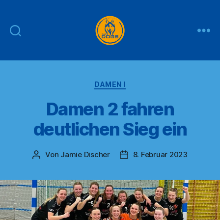
THE
DOGS
Kategorien
DAMEN I
Damen 2 fahren
deutlichen Sieg ein
Von
Jamie Discher
8. Februar 2023
Beitragsautor
Veröffentlichungsdatum