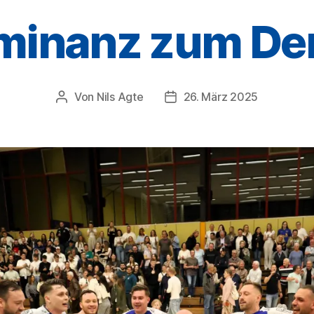
minanz zum De
Von
Nils Agte
26. März 2025
Beitragsautor
Veröffentlichungsdatum