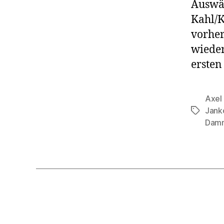
Auswär
Kahl/K
vorher
wieder
ersten
Axel
Jank
Schlagwö
Dam