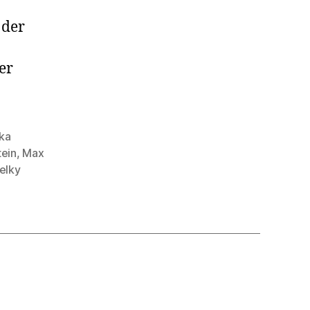
 der
er
ka
tein
,
Max
elky