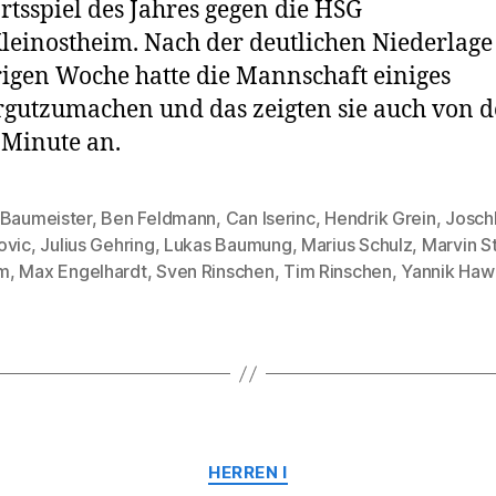
tsspiel des Jahres gegen die HSG
leinostheim. Nach der deutlichen Niederlage
igen Woche hatte die Mannschaft einiges
gutzumachen und das zeigten sie auch von d
 Minute an.
 Baumeister
,
Ben Feldmann
,
Can Iserinc
,
Hendrik Grein
,
Josch
ovic
,
Julius Gehring
,
Lukas Baumung
,
Marius Schulz
,
Marvin S
rter
m
,
Max Engelhardt
,
Sven Rinschen
,
Tim Rinschen
,
Yannik Haw
Kategorien
HERREN I