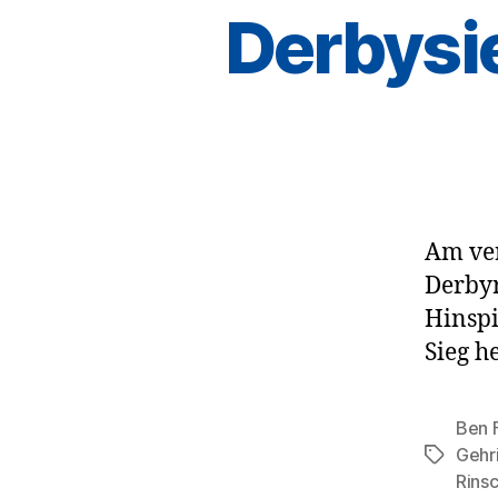
Derbysi
Am ver
Derbyr
Hinspi
Sieg he
Ben 
Gehr
Schlagwö
Rins