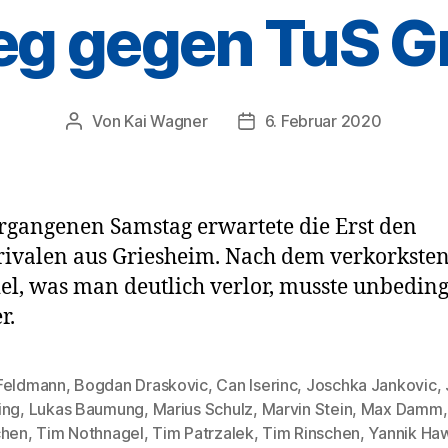
eg gegen TuS G
Von
Kai Wagner
6. Februar 2020
Beitragsautor
Veröffentlichungsdatum
gangenen Samstag erwartete die Erst den
ivalen aus Griesheim. Nach dem verkorkste
el, was man deutlich verlor, musste unbeding
r.
Feldmann
,
Bogdan Draskovic
,
Can Iserinc
,
Joschka Jankovic
,
ing
,
Lukas Baumung
,
Marius Schulz
,
Marvin Stein
,
Max Damm
rter
chen
,
Tim Nothnagel
,
Tim Patrzalek
,
Tim Rinschen
,
Yannik Ha