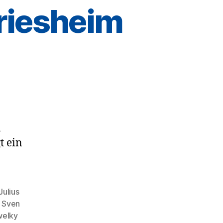
riesheim
n
t ein
Julius
,
Sven
welky