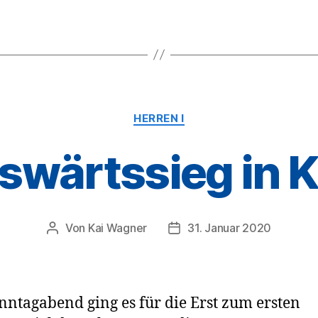
Kategorien
HERREN I
swärtssieg in K
Von
Kai Wagner
31. Januar 2020
Beitragsautor
Veröffentlichungsdatum
ntagabend ging es für die Erst zum ersten