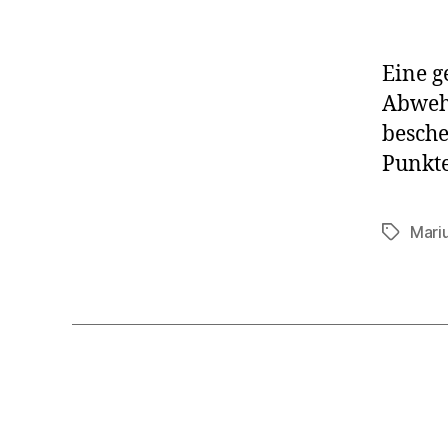
Eine g
Abwehr
besche
Punkte
Mari
Schlagwö