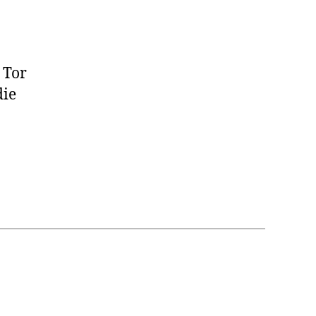
 Tor
die