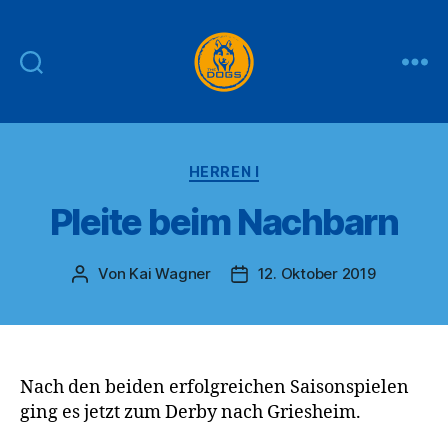
THE
DOGS
Kategorien
HERREN I
Pleite beim Nachbarn
Von
Kai Wagner
12. Oktober 2019
Beitragsautor
Veröffentlichungsdatum
Nach den beiden erfolgreichen Saisonspielen
ging es jetzt zum Derby nach Griesheim.