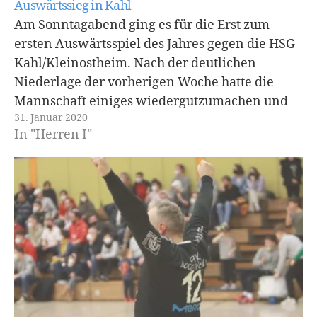
Auswärtssieg in Kahl
Am Sonntagabend ging es für die Erst zum
ersten Auswärtsspiel des Jahres gegen die HSG
Kahl/Kleinostheim. Nach der deutlichen
Niederlage der vorherigen Woche hatte die
Mannschaft einiges wiedergutzumachen und
31. Januar 2020
das zeigten sie auch von der ersten Minute an.
In "Herren I"
Wiedergutmachung Die Abwehr stand von
Anfang an gut und so gelangen den…