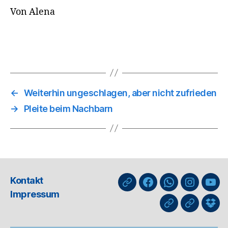
Von Alena
←
Weiterhin ungeschlagen, aber nicht zufrieden
→
Pleite beim Nachbarn
Kontakt
nuLiga
Facebook
WhatsApp-
Instagra
You
Impressum
Kanal
GIPHY
Threads
Info
für