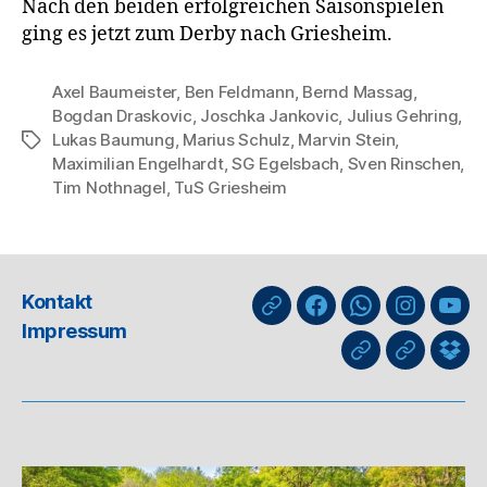
Nach den beiden erfolgreichen Saisonspielen
ging es jetzt zum Derby nach Griesheim.
Axel Baumeister
,
Ben Feldmann
,
Bernd Massag
,
Bogdan Draskovic
,
Joschka Jankovic
,
Julius Gehring
,
Lukas Baumung
,
Marius Schulz
,
Marvin Stein
,
Schlagwörter
Maximilian Engelhardt
,
SG Egelsbach
,
Sven Rinschen
,
Tim Nothnagel
,
TuS Griesheim
Kontakt
nuLiga
Facebook
WhatsApp-
Instagra
You
Impressum
Kanal
GIPHY
Threads
Info
für
Trai