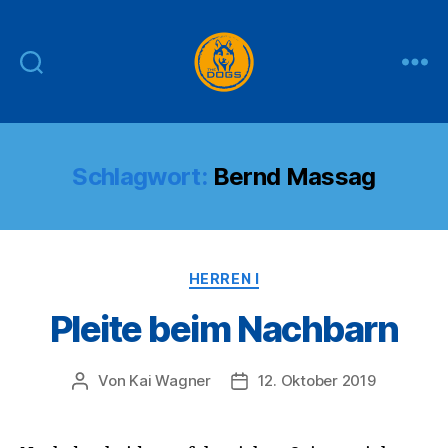
THE
DOGS
Schlagwort:
Bernd Massag
Kategorien
HERREN I
Pleite beim Nachbarn
Von
Kai Wagner
12. Oktober 2019
Beitragsautor
Veröffentlichungsdatum