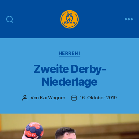
THE
DOGS
Kategorien
HERREN I
Zweite Derby-
Niederlage
Von
Kai Wagner
16. Oktober 2019
Beitragsautor
Veröffentlichungsdatum