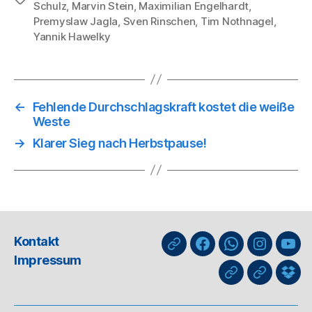
Schulz
,
Marvin Stein
,
Maximilian Engelhardt
,
Premyslaw Jagla
,
Sven Rinschen
,
Tim Nothnagel
,
Yannik Hawelky
←
Fehlende Durchschlagskraft kostet die weiße
Weste
→
Klarer Sieg nach Herbstpause!
Kontakt
nuLiga
Facebook
WhatsApp-
Instagra
You
Impressum
Kanal
GIPHY
Threads
Info
für