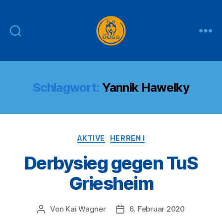
THE
DOGS
Schlagwort:
Yannik Hawelky
Kategorien
AKTIVE
HERREN I
Derbysieg gegen TuS
Griesheim
Von
Kai Wagner
6. Februar 2020
Beitragsautor
Veröffentlichungsdatum