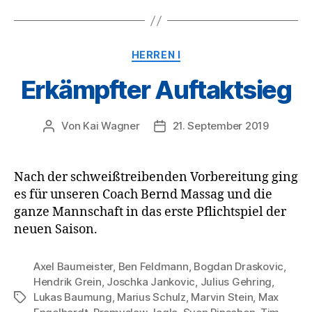
Kategorien
HERREN I
Erkämpfter Auftaktsieg
Von
Kai Wagner
21. September 2019
Beitragsautor
Veröffentlichungsdatum
Nach der schweißtreibenden Vorbereitung ging
es für unseren Coach Bernd Massag und die
ganze Mannschaft in das erste Pflichtspiel der
neuen Saison.
Axel Baumeister
,
Ben Feldmann
,
Bogdan Draskovic
,
Hendrik Grein
,
Joschka Jankovic
,
Julius Gehring
,
Lukas Baumung
,
Marius Schulz
,
Marvin Stein
,
Max
Schlagwörter