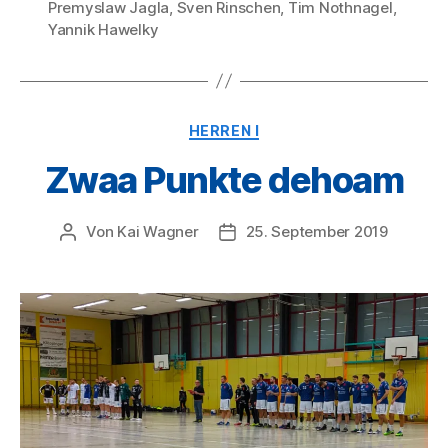
Premyslaw Jagla
,
Sven Rinschen
,
Tim Nothnagel
,
Yannik Hawelky
Kategorien
HERREN I
Zwaa Punkte dehoam
Von
Kai Wagner
25. September 2019
Beitragsautor
Veröffentlichungsdatum