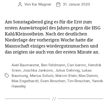
Von
Kai Wagner
31. Januar 2020
Beitragsautor
Veröffentlichungsdatum
Am Sonntagabend ging es für die Erst zum
ersten Auswärtsspiel des Jahres gegen die HSG
Kahl/Kleinostheim. Nach der deutlichen
Niederlage der vorherigen Woche hatte die
Mannschaft einiges wiedergutzumachen und
das zeigten sie auch von der ersten Minute an.
Axel Baumeister
,
Ben Feldmann
,
Can Iserinc
,
Hendrik
Grein
,
Joschka Jankovic
,
Julius Gehring
,
Lukas
Baumung
,
Marius Schulz
,
Marvin Stein
,
Max Damm
,
Schlagwörter
Max Engelhardt
,
Sven Rinschen
,
Tim Rinschen
,
Yannik
Hawelky