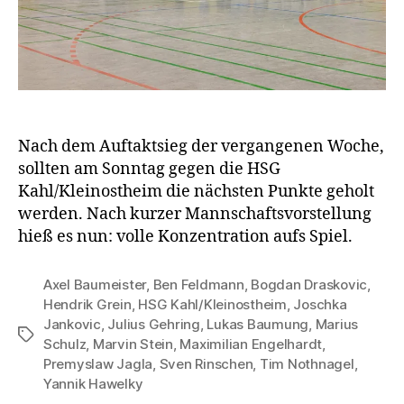
Nach dem Auftaktsieg der vergangenen Woche,
sollten am Sonntag gegen die HSG
Kahl/Kleinostheim die nächsten Punkte geholt
werden. Nach kurzer Mannschaftsvorstellung
hieß es nun: volle Konzentration aufs Spiel.
Axel Baumeister
,
Ben Feldmann
,
Bogdan Draskovic
,
Hendrik Grein
,
HSG Kahl/Kleinostheim
,
Joschka
Jankovic
,
Julius Gehring
,
Lukas Baumung
,
Marius
Schlagwörter
Schulz
,
Marvin Stein
,
Maximilian Engelhardt
,
Premyslaw Jagla
,
Sven Rinschen
,
Tim Nothnagel
,
Yannik Hawelky