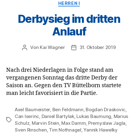
Kategorien
HERREN I
Derbysieg im dritten
Anlauf
Von
Kai Wagner
31. Oktober 2019
Beitragsautor
Veröffentlichungsdatum
Nach drei Niederlagen in Folge stand am
vergangenen Sonntag das dritte Derby der
Saison an. Gegen den TV Büttelborn startete
man leicht favorisiert in die Partie.
Axel Baumeister
,
Ben Feldmann
,
Bogdan Draskovic
,
Can Iserinc
,
Daniel Bartylak
,
Lukas Baumung
,
Marius
Schlagwörter
Schulz
,
Marvin Stein
,
Max Damm
,
Premyslaw Jagla
,
Sven Rinschen
,
Tim Nothnagel
,
Yannik Hawelky