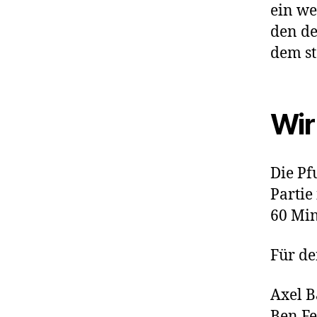
ein we
den de
dem st
Wir
Die Pf
Partie
60 Min
Für de
Axel B
Ben Fe