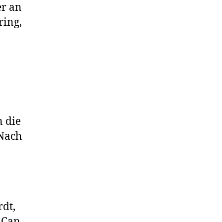
er an
ring,
n die
 Nach
dt,
 Can