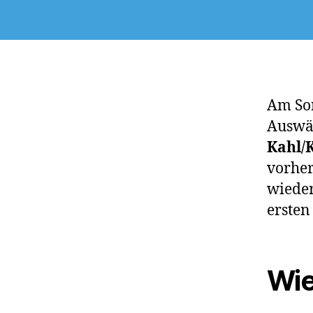
Am Son
Auswär
Kahl/
vorher
wieder
ersten
Wi