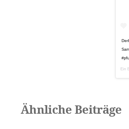
Der
Sam
#pf
Ein 
Ähnliche Beiträge