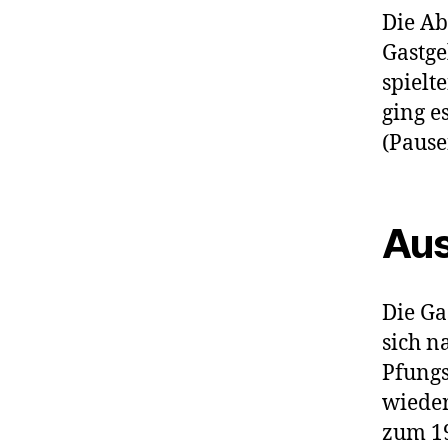
Die Ab
Gastge
spielt
ging e
(Pause
Aus
Die Ga
sich n
Pfungs
wieder
zum 19