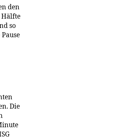
en den
 Hälfte
nd so
e Pause
nten
en. Die
n
Minute
 HSG