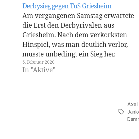
Derbysieg gegen TuS Griesheim
Am vergangenen Samstag erwartete
die Erst den Derbyrivalen aus
Griesheim. Nach dem verkorksten
Hinspiel, was man deutlich verlor,
musste unbedingt ein Sieg her.
6. Februar 2020
Schnellstart der Gäste Das Spiel
In "Aktive"
begann mit einer schnellen 3:0
Führung der Gäste und so machten
sich bei dem ein oder anderen
Zuschauer die Gedanken an das…
Axel
Jank
Schlagwö
Dam