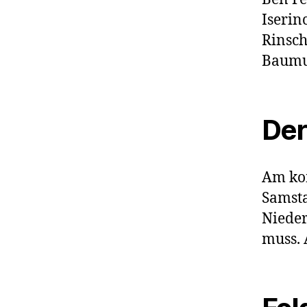
Iserin
Rinsch
Baumun
Der
Am ko
Samsta
Niede
muss. 