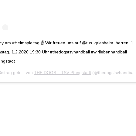
by am #Heimspieltag ☝️ Wir freuen uns auf @tus_griesheim_herren_1
stag, 1.2.2020 19:30 Uhr #thedogstsvhandball #wirliebenhandball
ungstadt
Beitrag geteilt von
THE DOGS – TSV Pfungstadt
(@thedogstsvhandball)