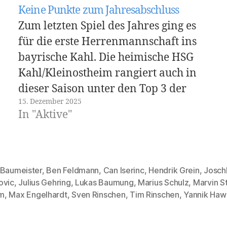
Keine Punkte zum Jahresabschluss
Zum letzten Spiel des Jahres ging es
für die erste Herrenmannschaft ins
bayrische Kahl. Die heimische HSG
Kahl/Kleinostheim rangiert auch in
dieser Saison unter den Top 3 der
15. Dezember 2025
Liga. Nach der bitten Niederlage in
In "Aktive"
der Vorwoche für unseren TSV gegen
den TV Groß-Rohrheim, war das Ziel,
mit einem positiven Gefühl…
 Baumeister
,
Ben Feldmann
,
Can Iserinc
,
Hendrik Grein
,
Josch
ovic
,
Julius Gehring
,
Lukas Baumung
,
Marius Schulz
,
Marvin S
rter
m
,
Max Engelhardt
,
Sven Rinschen
,
Tim Rinschen
,
Yannik Haw