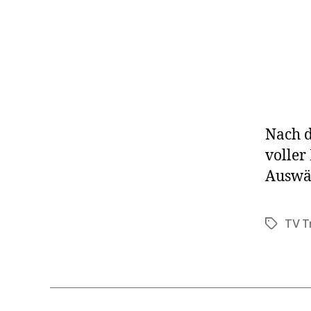
Nach d
voller
Auswär
TV T
Schlagwö