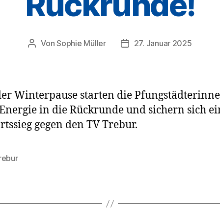
Rückrunde!
Von
Sophie Müller
27. Januar 2025
Beitragsautor
Veröffentlichungsdatum
er Winterpause starten die Pfungstädterinn
 Energie in die Rückrunde und sichern sich e
tssieg gegen den TV Trebur.
rebur
rter