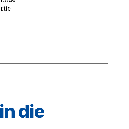
 Ende
rtie
in die