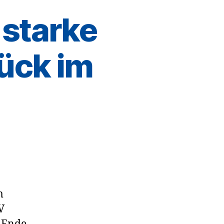
 starke
ück im
m
V