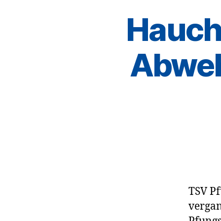
Hauchd
Abweh
TSV Pf
vergan