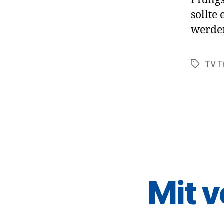
Pfungs
sollte
werde
TV T
Schlagwö
Mit v