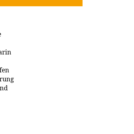
e
arin
fen
hrung
und