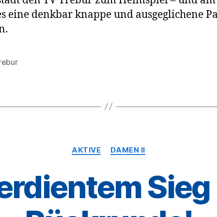
tadt den TV Trebur zum Heimspiel – und am
 es eine denkbar knappe und ausgeglichene Pa
n.
rebur
rter
Kategorien
AKTIVE
DAMEN II
erdientem Sieg 