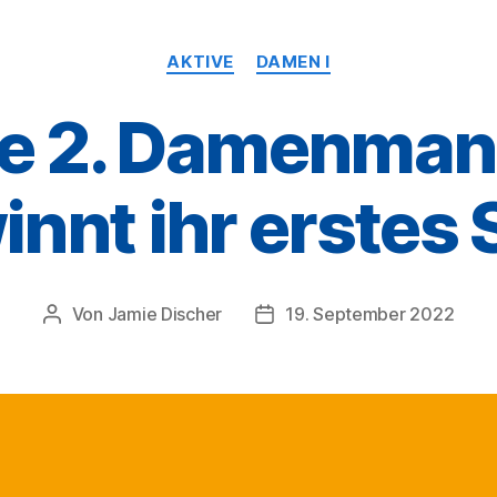
Kategorien
AKTIVE
DAMEN I
ue 2. Damenman
nnt ihr erstes 
Von
Jamie Discher
19. September 2022
Beitragsautor
Veröffentlichungsdatum