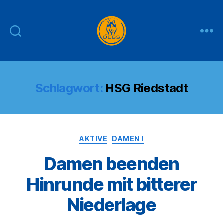
THE
DOGS
Schlagwort:
HSG Riedstadt
Kategorien
AKTIVE
DAMEN I
Damen beenden
Hinrunde mit bitterer
Niederlage