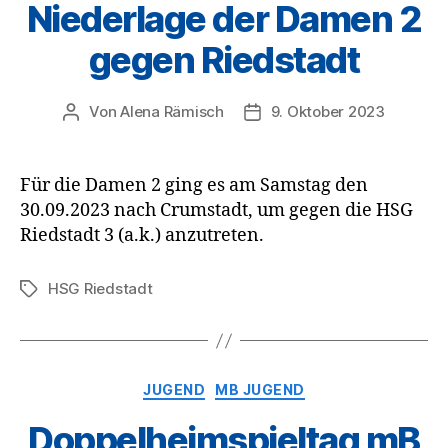
Niederlage der Damen 2
gegen Riedstadt
Von
Alena Rämisch
9. Oktober 2023
Beitragsautor
Veröffentlichungsdatum
Für die Damen 2 ging es am Samstag den
30.09.2023 nach Crumstadt, um gegen die HSG
Riedstadt 3 (a.k.) anzutreten.
HSG Riedstadt
Schlagwörter
Kategorien
JUGEND
MB JUGEND
Doppelheimspieltag mB