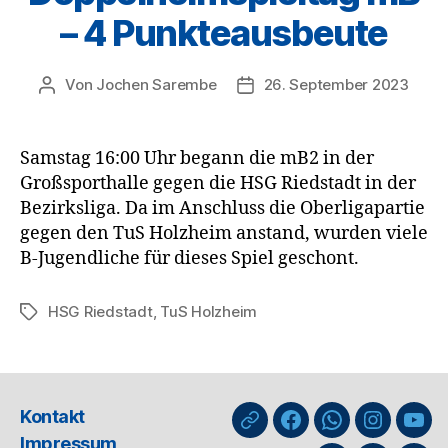
– 4 Punkteausbeute
Von
Jochen Sarembe
26. September 2023
Beitragsautor
Veröffentlichungsdatum
Samstag 16:00 Uhr begann die mB2 in der
Großsporthalle gegen die HSG Riedstadt in der
Bezirksliga. Da im Anschluss die Oberligapartie
gegen den TuS Holzheim anstand, wurden viele
B-Jugendliche für dieses Spiel geschont.
HSG Riedstadt
,
TuS Holzheim
Schlagwörter
Kontakt
nuLiga
Facebook
WhatsApp-
Instagra
You
Impressum