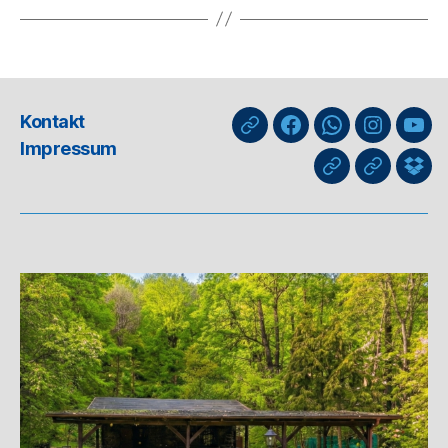
Kontakt
nuLiga
Facebook
WhatsApp-
Instagra
You
Impressum
Kanal
GIPHY
Threads
Info
für
Trai