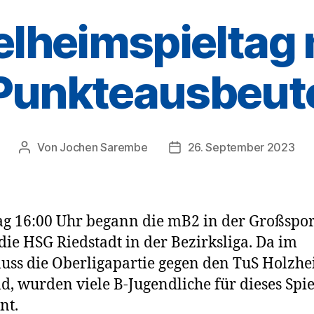
lheimspieltag 
Punkteausbeut
Von
Jochen Sarembe
26. September 2023
Beitragsautor
Veröffentlichungsdatum
g 16:00 Uhr begann die mB2 in der Großspor
die HSG Riedstadt in der Bezirksliga. Da im
uss die Oberligapartie gegen den TuS Holzh
d, wurden viele B-Jugendliche für dieses Spie
nt.