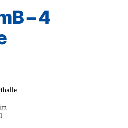
mB – 4
e
thalle
eim
l