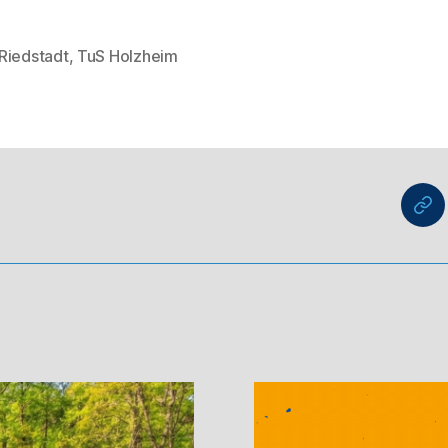
Riedstadt
,
TuS Holzheim
rter
nu