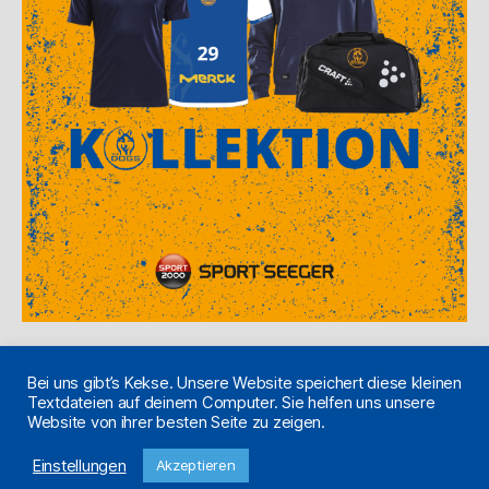
Bei uns gibt’s Kekse. Unsere Website speichert diese kleinen
Textdateien auf deinem Computer. Sie helfen uns unsere
Website von ihrer besten Seite zu zeigen.
© 2026
#thedogstsvhandball
/ Made
Nach oben
↑
♥
Einstellungen
Akzeptieren
with
in Pfungstadt.