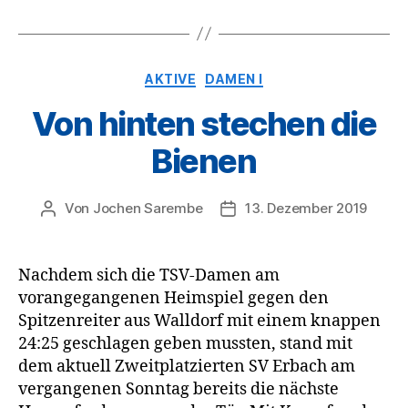
Kategorien
AKTIVE
DAMEN I
Von hinten stechen die
Bienen
Von
Jochen Sarembe
13. Dezember 2019
Beitragsautor
Veröffentlichungsdatum
Nachdem sich die TSV-Damen am
vorangegangenen Heimspiel gegen den
Spitzenreiter aus Walldorf mit einem knappen
24:25 geschlagen geben mussten, stand mit
dem aktuell Zweitplatzierten SV Erbach am
vergangenen Sonntag bereits die nächste