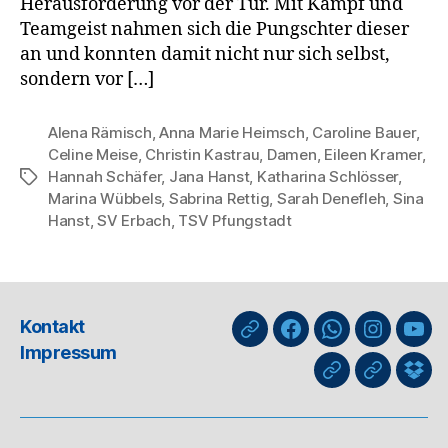
Herausforderung vor der Tür. Mit Kampf und
Teamgeist nahmen sich die Pungschter dieser
an und konnten damit nicht nur sich selbst,
sondern vor […]
Alena Rämisch
,
Anna Marie Heimsch
,
Caroline Bauer
,
Celine Meise
,
Christin Kastrau
,
Damen
,
Eileen Kramer
,
Hannah Schäfer
,
Jana Hanst
,
Katharina Schlösser
,
Schlagwörter
Marina Wübbels
,
Sabrina Rettig
,
Sarah Denefleh
,
Sina
Hanst
,
SV Erbach
,
TSV Pfungstadt
Kontakt
nuLiga
Facebook
WhatsApp-
Instagra
You
Impressum
Kanal
GIPHY
Threads
Info
für
Trai