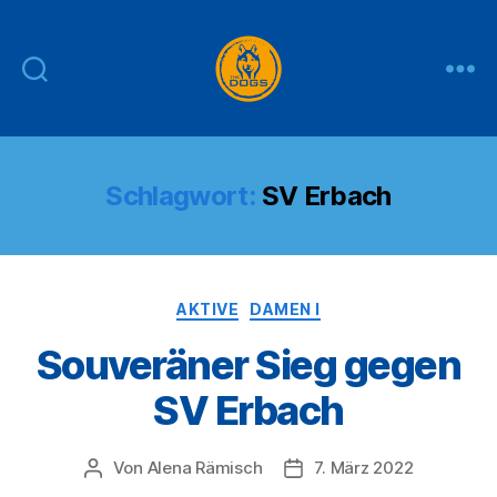
THE
DOGS
Schlagwort:
SV Erbach
Kategorien
AKTIVE
DAMEN I
Souveräner Sieg gegen
SV Erbach
Von
Alena Rämisch
7. März 2022
Beitragsautor
Veröffentlichungsdatum