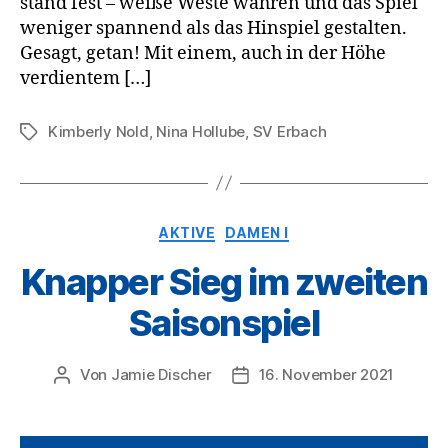
stand fest – weiße Weste wahren und das Spiel
weniger spannend als das Hinspiel gestalten.
Gesagt, getan! Mit einem, auch in der Höhe
verdientem […]
Kimberly Nold
,
Nina Hollube
,
SV Erbach
Schlagwörter
Kategorien
AKTIVE
DAMEN I
Knapper Sieg im zweiten
Saisonspiel
Von
Jamie Discher
16. November 2021
Beitragsautor
Veröffentlichungsdatum