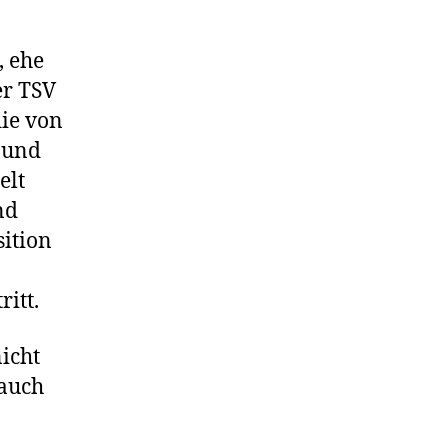
, ehe
er TSV
die von
 und
elt
nd
ition
ritt.
icht
 auch