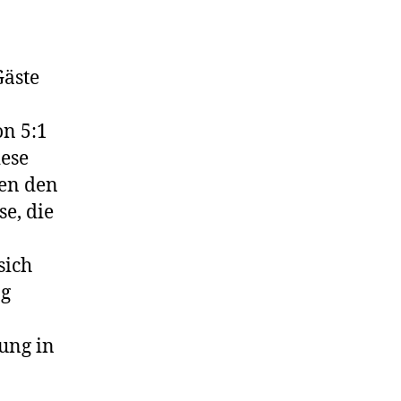
Gäste
on 5:1
iese
en den
e, die
sich
ag
ung in