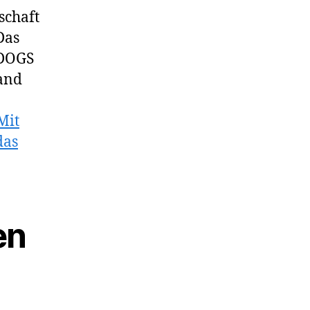
schaft
Das
 DOGS
tand
Mit
das
en