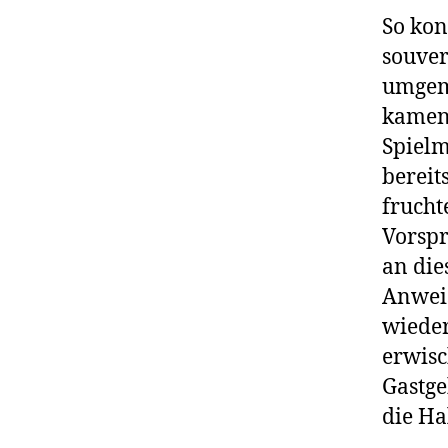
So kon
souver
umgemü
kamen 
Spielm
bereit
frucht
Vorspr
an die
Anweis
wieder
erwisc
Gastge
die Ha