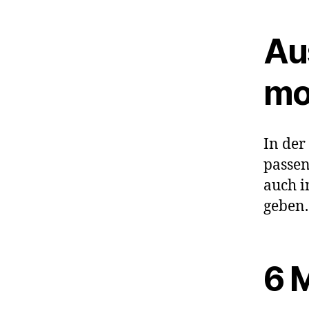
Au
mo
In der
passen
auch i
geben.
6 