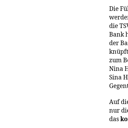
Die Fü
werden
die TS
Bank h
der Ba
knüpft
zum Be
Nina H
Sina H
Gegent
Auf di
nur di
das
ko