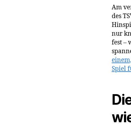
Am ver
des TS
Hinspi
nur kn
fest –
spanne
einem,
Spiel 
Di
wi