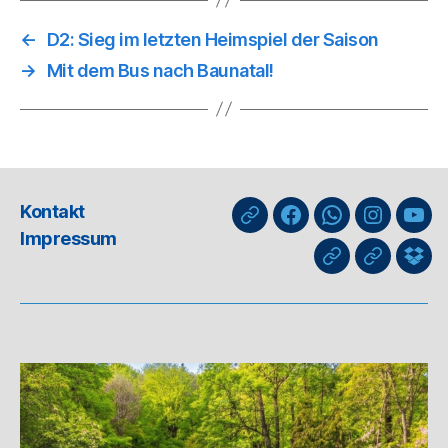
←
D2: Sieg im letzten Heimspiel der Saison
→
Mit dem Bus nach Baunatal!
Kontakt
nuLiga
Facebook
WhatsApp-
Instagra
You
Impressum
Kanal
GIPHY
Threads
Info
für
Trai