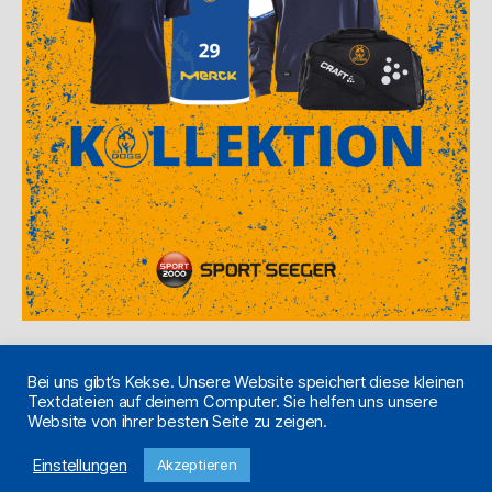
Bei uns gibt’s Kekse. Unsere Website speichert diese kleinen
Textdateien auf deinem Computer. Sie helfen uns unsere
Website von ihrer besten Seite zu zeigen.
© 2026
#thedogstsvhandball
/ Made
Nach oben
↑
♥
Einstellungen
Akzeptieren
with
in Pfungstadt.