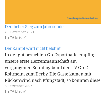
Deutlicher Sieg zum Jahresende
23. Dezember 2021
In "Aktive"
Der Kampf wird nicht belohnt
In der gut besuchten Großsporthalle empfing
unsere erste Herrenmannschaft am
vergangenen Sonntagabend den TV Groß-
Rohrheim zum Derby. Die Gäste kamen mit
Rückenwind nach Pfungstadt, so konnten diese
8. Dezember 2025
in den letzten sechs Partien immer Punkten.
In "Aktive"
Sowohl unser TSV als auch die Gäste gingen mit
insgesamt elf Punkten in die Partie.