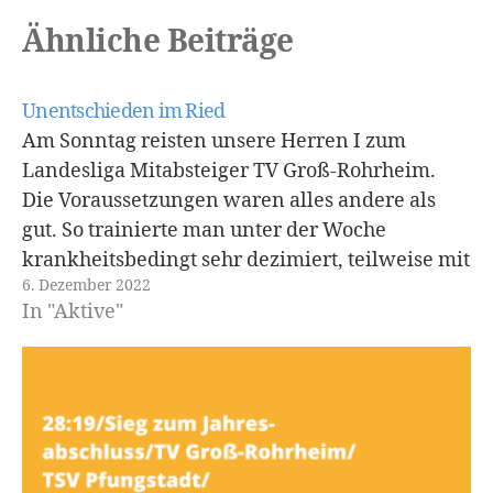
Ähnliche Beiträge
Unentschieden im Ried
Am Sonntag reisten unsere Herren I zum
Landesliga Mitabsteiger TV Groß-Rohrheim.
Die Voraussetzungen waren alles andere als
gut. So trainierte man unter der Woche
krankheitsbedingt sehr dezimiert, teilweise mit
6. Dezember 2022
sieben Spielern. Dennoch war die Devise klar:
In "Aktive"
Nach dem spektakulären Heimsieg gegen den
Tabellenführer Roßdorf/Reinheim, hieß es sich
weitere Punkte im…