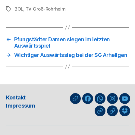
Ausgeglichene…
BOL
,
TV Groß-Rohrheim
Schlagwörter
←
Pfungstädter Damen siegen im letzten
Auswärtsspiel
→
Wichtiger Auswärtssieg bei der SG Arheilgen
Kontakt
nuLiga
Facebook
WhatsApp-
Instagra
You
Impressum
Kanal
GIPHY
Threads
Info
für
Trai