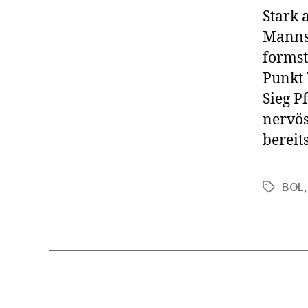
Stark 
Manns
formst
Punkt 
Sieg P
nervös
bereits
BOL
Schlagwö