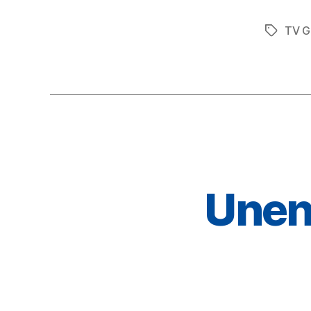
TV G
Schlagwö
Unen