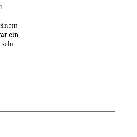
1.
 einem
ar ein
 sehr