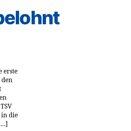
belohnt
 erste
 den
t
den
 TSV
 in die
[…]