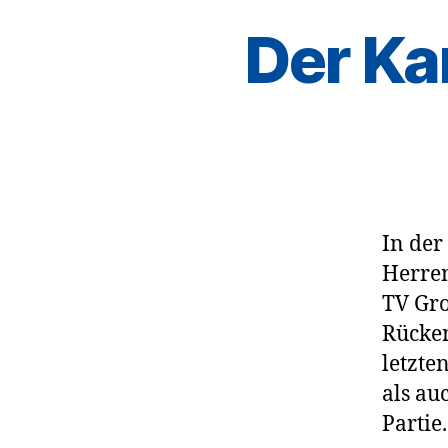
Der Ka
In der
Herre
TV Gr
Rücken
letzte
als au
Partie