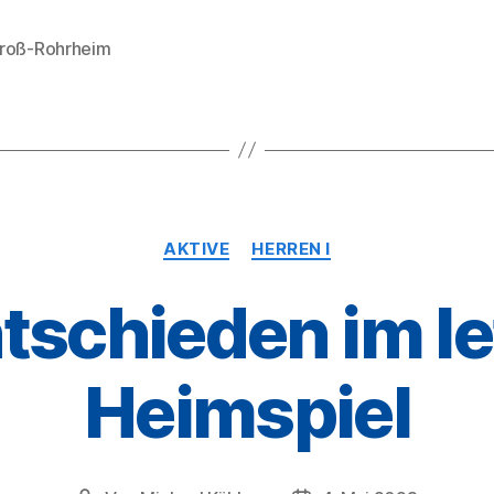
roß-Rohrheim
rter
Kategorien
AKTIVE
HERREN I
tschieden im le
Heimspiel