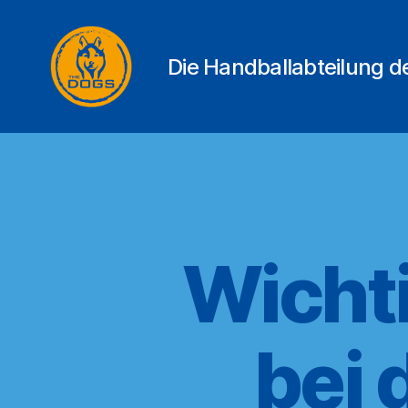
Die Handballabteilung 
THE
DOGS
Wicht
bei 