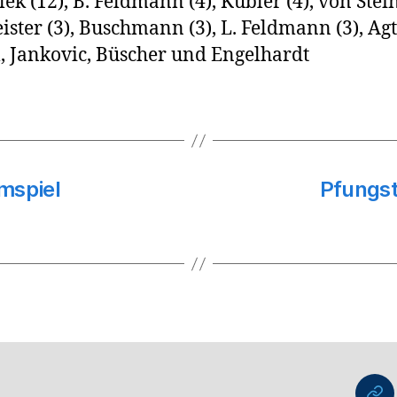
ek (12), B. Feldmann (4), Kübler (4), von Stein
ster (3), Buschmann (3), L. Feldmann (3), Agte
Jankovic, Büscher und Engelhardt
mspiel
Pfungst