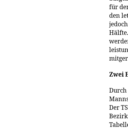
für de
den le
jedoch
Hälfte
werde
leistu
mitger
Zwei 
Durch 
Mannsc
Der TS
Bezirk
Tabell