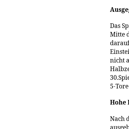
Ausgeg
Das Sp
Mitte 
darauf
Einste
nicht 
Halbze
30.Spi
5-Tore
Hohe 
Nach d
ausgeb