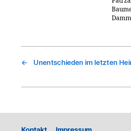
Patrzal
Baumei
Damm, 
←
Unentschieden im letzten Hei
Kontakt
Impressum