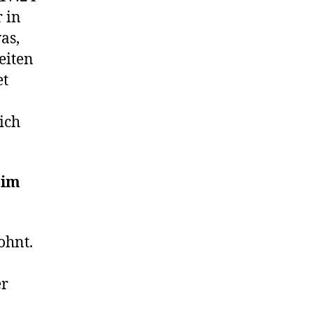
 in
as,
eiten
et
ich
eim
ohnt.
er