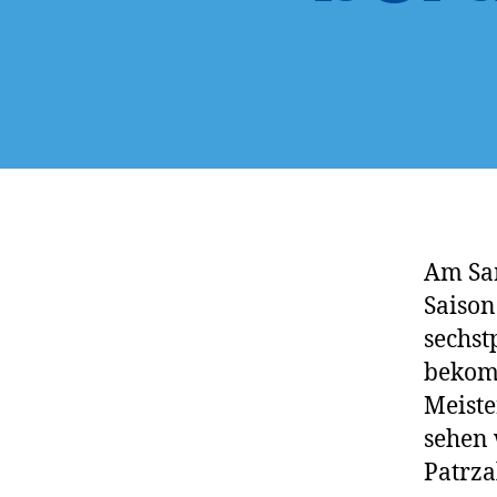
Am Sam
Saison
sechst
bekomm
Meiste
sehen 
Patrza