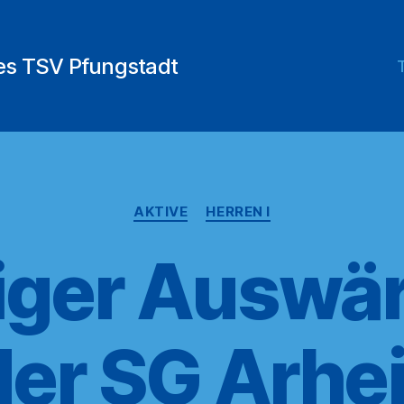
des TSV Pfungstadt
Kategorien
AKTIVE
HERREN I
iger Auswär
der SG Arhe