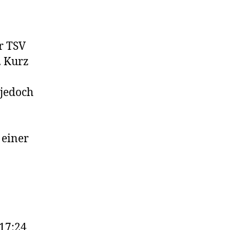
er TSV
. Kurz
 jedoch
 einer
 17:24