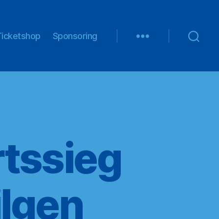
Ticketshop
Sponsoring
tssieg
ilgen