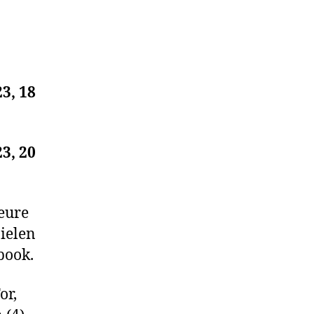
3, 18
3, 20
eure
ielen
book.
or,