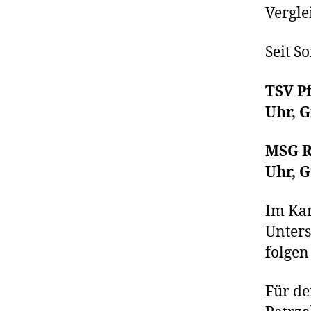
Vergle
Seit S
TSV P
Uhr, 
MSG R
Uhr, G
Im Kam
Unters
folgen
Für de