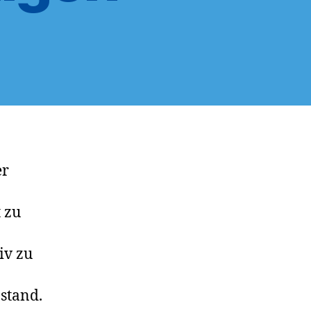
er
 zu
iv zu
stand.