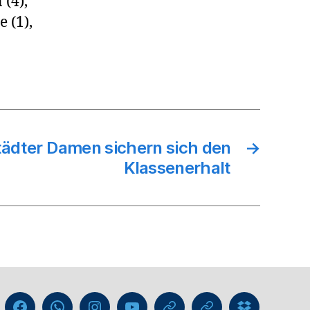
 (4),
 (1),
ädter Damen sichern sich den
→
Klassenerhalt