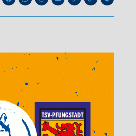
Liga
Facebook
WhatsApp-
Instagram
YouTube
GIPHY
Threads
Information
Kanal
für
Trainer