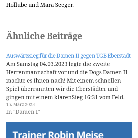
Hollube und Mara Seeger.
Ähnliche Beiträge
Auswärtssieg für die Damen II gegen TGB Eberstadt
Am Samstag 04.03.2023 legte die zweite
Herrenmannschaft vor und die Dogs Damen II
machte es Ihnen nach! Mit einem schnellen
Spiel überrannten wir die Eberstädter und
gingen mit einem klarenSieg 16:31 vom Feld.
15. März 2023
19:15 Uhr time to entertain you, dachten sich
In "Damen I"
die Damen II am Samstagabend gegen die TGB
Eberstadt.…