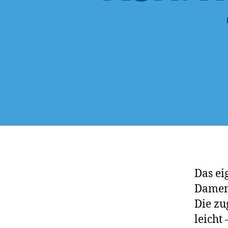
Das ei
Damen 
Die zu
leicht