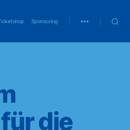
Ticketshop
Sponsoring
am
ür die