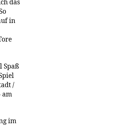
ch das
So
uf in
Tore
l Spaß
Spiel
adt /
– am
ung im