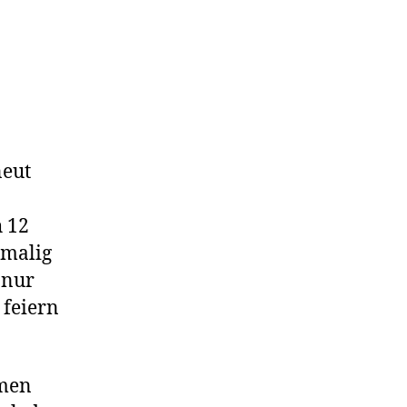
neut
h 12
tmalig
 nur
 feiern
amen