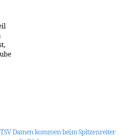
il
a
t,
lube
TSV Damen kommen beim Spitzenreiter