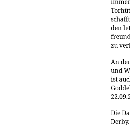
immer 
Torhüt
schaff
den le
freund
zu ver
An den
und Wi
ist au
Goddel
22.09.
Die Da
Derby.