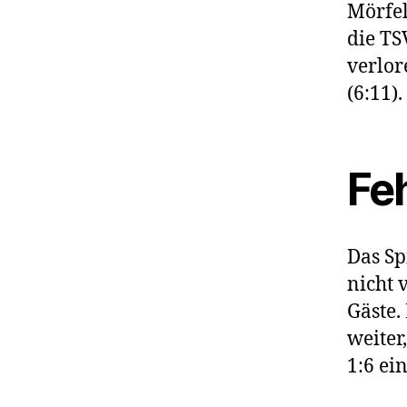
Mörfel
die TS
verlor
(6:11).
Feh
Das Sp
nicht 
Gäste.
weiter
1:6 ei