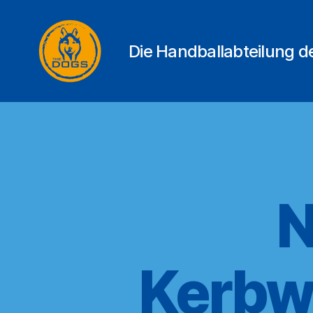
Die Handballabteilung 
THE
DOGS
N
Kerbw