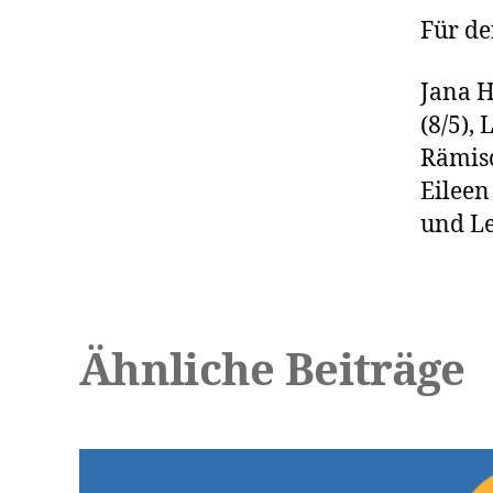
Für de
Jana H
(8/5),
Rämisc
Eileen
und 
Ähnliche Beiträge