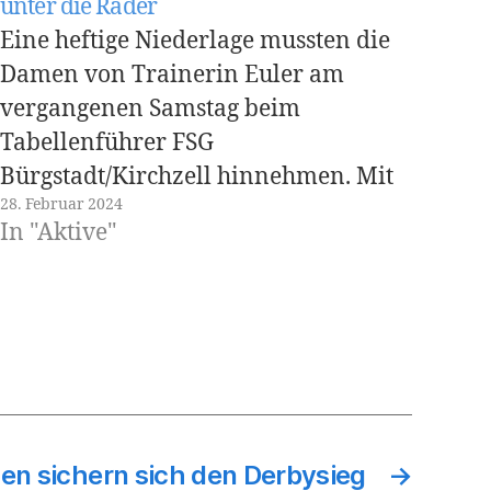
unter die Räder
Eine heftige Niederlage mussten die
Damen von Trainerin Euler am
vergangenen Samstag beim
Tabellenführer FSG
Bürgstadt/Kirchzell hinnehmen. Mit
28. Februar 2024
38:23 (20:10) mussten sie die
In "Aktive"
Heimreise antreten. Schon vor der
Partie wusste man, dass hier nur mit
einer überdurchschnittlich guten
Leistung etwas zu holen sei. Doch das
Spiel startete mit einer
unterdurchschnittlichen…
n sichern sich den Derbysieg
→