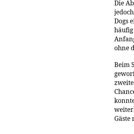
Die Ab
jedoch
Dogs e
häufig
Anfang
ohne d
Beim S
geworf
zweite
Chance
konnte
weiter
Gäste 