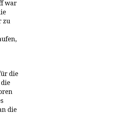
ff war
ie
r zu
aufen,
für die
 die
toren
es
an die