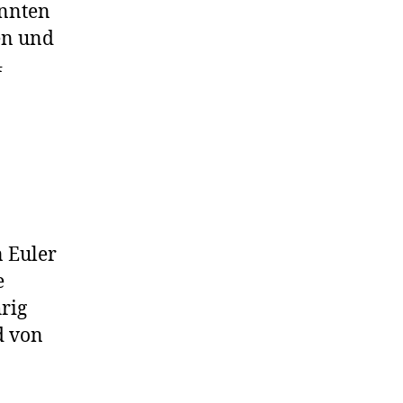
onnten
en und
4
n Euler
e
hrig
d von