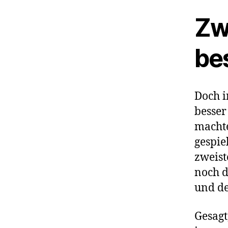
Zwe
be
Doch i
besser
machte
gespie
zweist
noch d
und de
Gesagt