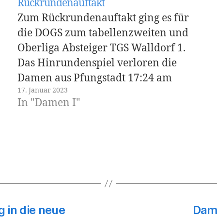
Rückrundenauftakt
Zum Rückrundenauftakt ging es für
die DOGS zum tabellenzweiten und
Oberliga Absteiger TGS Walldorf 1.
Das Hinrundenspiel verloren die
Damen aus Pfungstadt 17:24 am
17. Januar 2023
Kerbwochenende. Man wollte sich
In "Damen I"
dennoch nicht kampflos geschlagen
geben und den haushohen Favoriten
so lange wie möglich ärgern. Gesagt,
getan. Die Pfungstädterinnen blieben
bis zur 60…
g in die neue
Dame