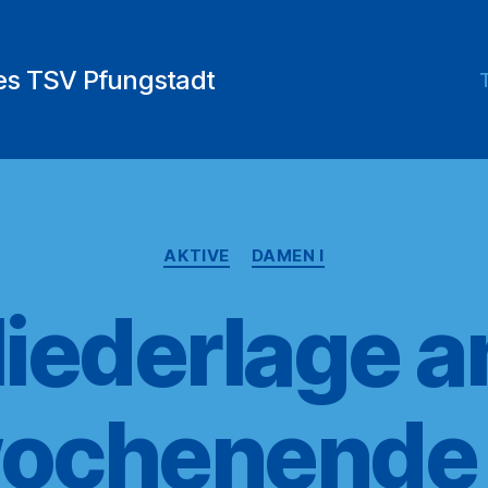
des TSV Pfungstadt
Kategorien
AKTIVE
DAMEN I
iederlage 
ochenende f