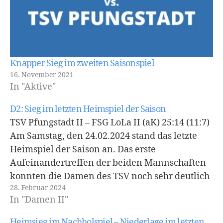
Knapper Sieg im zweiten Saisonspiel
16. November 2021
In "Aktive"
D2: Sieg im letzten Heimspiel der Saison
TSV Pfungstadt II – FSG LoLa II (aK) 25:14 (11:7)
Am Samstag, den 24.02.2024 stand das letzte
Heimspiel der Saison an. Das erste
Aufeinandertreffen der beiden Mannschaften
konnten die Damen des TSV noch sehr deutlich
28. Februar 2024
mit 38:16 für sich entscheiden, doch die Gäste
In "Damen II"
sollten auf keinen Fall unterschätzt werden.
In…
Heimsieg im Nachholspiel – Niederlage im letzten