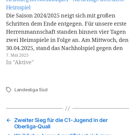
Heimspiel
Die Saison 2024/2025 neigt sich mit großen
Schritten dem Ende entgegen. Für unsere erste
Herrenmannschaft standen binnen vier Tagen
zwei Heimspiele in Folge an. Am Mittwoch, den
30.04.2025, stand das Nachholspiel gegen den
7. Mai 2025
Aufsteiger TV Groß-Rohrheim auf dem Plan.
In "Aktive"
Die Gäste konnten mit 1:0 in Führung gehen,
eher wir es…
Landesliga Süd
Schlagwörter
←
Zweiter Sieg für die C1-Jugend in der
Oberliga-Quali