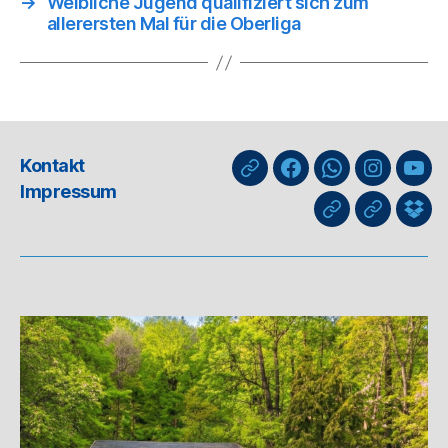
→
Weibliche Jugend qualifiziert sich zum
allerersten Mal für die Oberliga
Kontakt
nuLiga
Facebook
WhatsApp-
Instagra
You
Impressum
Kanal
GIPHY
Threads
Info
für
Trai