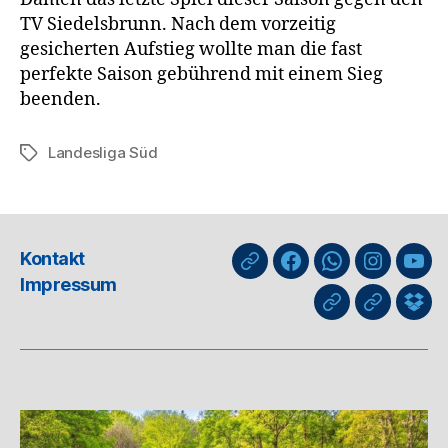
TV Siedelsbrunn. Nach dem vorzeitig
gesicherten Aufstieg wollte man die fast
perfekte Saison gebührend mit einem Sieg
beenden.
Landesliga Süd
Schlagwörter
Kontakt
nuLiga
Facebook
WhatsApp-
Instagra
You
Impressum
Kanal
GIPHY
Threads
Info
für
Trai