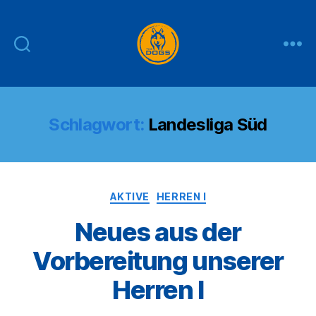
THE
DOGS
Schlagwort:
Landesliga Süd
Kategorien
AKTIVE
HERREN I
Neues aus der
Vorbereitung unserer
Herren I