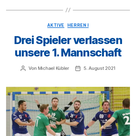
Kategorien
AKTIVE
HERREN I
Drei Spieler verlassen
unsere 1. Mannschaft
Von
Michael Kübler
5. August 2021
Beitragsautor
Veröffentlichungsdatum