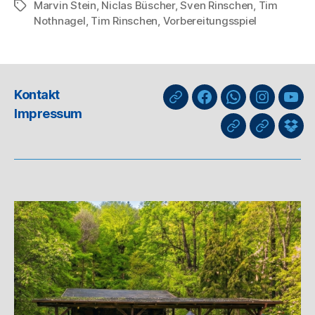
Marvin Stein
,
Niclas Büscher
,
Sven Rinschen
,
Tim
Schlagwörter
Nothnagel
,
Tim Rinschen
,
Vorbereitungsspiel
Kontakt
nuLiga
Facebook
WhatsApp-
Instagra
You
Impressum
Kanal
GIPHY
Threads
Info
für
Trai