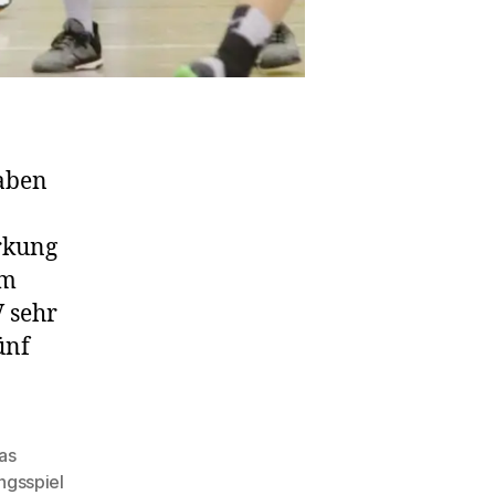
aben
rkung
em
V sehr
ünf
las
ngsspiel