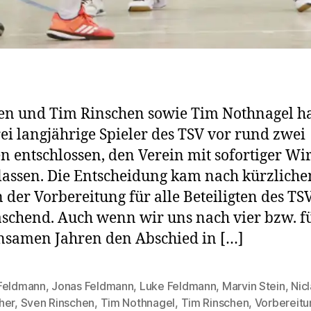
en und Tim Rinschen sowie Tim Nothnagel h
rei langjährige Spieler des TSV vor rund zwei
 entschlossen, den Verein mit sofortiger Wi
lassen. Die Entscheidung kam nach kürzlich
 der Vorbereitung für alle Beteiligten des TS
schend. Auch wenn wir uns nach vier bzw. f
samen Jahren den Abschied in […]
Feldmann
,
Jonas Feldmann
,
Luke Feldmann
,
Marvin Stein
,
Nic
rter
her
,
Sven Rinschen
,
Tim Nothnagel
,
Tim Rinschen
,
Vorbereitu