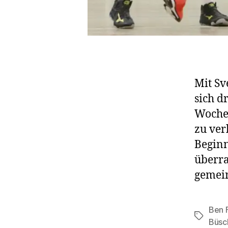
Mit Sv
sich d
Wochen
zu ver
Beginn
überra
gemein
Ben 
Schlagwö
Büsc